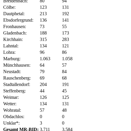
Breidenbach:
80
94
Cölbe:
123
131
Dautphetal:
213
192
Ebsdorfergrund:
136
141
Fronhausen:
73
55
Gladenbach:
188
173
Kirchhain:
315
283
Lahntal:
134
121
Lohra:
96
86
Marburg:
1.063
1.058
Münchhausen:
64
57
Neustadt:
79
84
Rauschenberg:
69
68
Stadtallendorf:
204
191
Steffenberg:
44
45
Weimar:
126
125
Wetter:
134
131
Wohratal:
57
48
Obdachlos:
0
0
Unklar*:
3
0
Gesamt MR-BID:
3.711
3.584