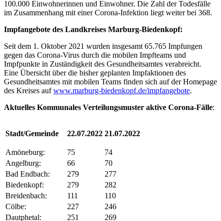
100.000 Einwohnerinnen und Einwohner. Die Zahl der Todesfälle
im Zusammenhang mit einer Corona-Infektion liegt weiter bei 368.
Impfangebote des Landkreises Marburg-Biedenkopf:
Seit dem 1. Oktober 2021 wurden insgesamt 65.765 Impfungen
gegen das Corona-Virus durch die mobilen Impfteams und
Impfpunkte in Zuständigkeit des Gesundheitsamtes verabreicht.
Eine Übersicht über die bisher geplanten Impfaktionen des
Gesundheitsamtes mit mobilen Teams finden sich auf der Homepage
des Kreises auf
www.marburg-biedenkopf.de/impfangebote
.
Aktuelles Kommunales Verteilungsmuster ak
tive Corona-Fälle
:
Stadt/Gemeinde
22.07.2022
21.07.2022
Amöneburg:
75
74
Angelburg:
66
70
Bad Endbach:
279
277
Biedenkopf:
279
282
Breidenbach:
111
110
Cölbe:
227
246
Dautphetal:
251
269