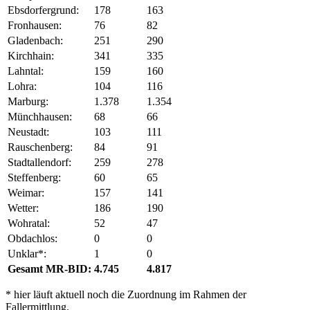
Ebsdorfergrund:
178
163
Fronhausen:
76
82
Gladenbach:
251
290
Kirchhain:
341
335
Lahntal:
159
160
Lohra:
104
116
Marburg:
1.378
1.354
Münchhausen:
68
66
Neustadt:
103
111
Rauschenberg:
84
91
Stadtallendorf:
259
278
Steffenberg:
60
65
Weimar:
157
141
Wetter:
186
190
Wohratal:
52
47
Obdachlos:
0
0
Unklar*:
1
0
Gesamt MR-BID:
4.745
4.817
* hier läuft aktuell noch die Zuordnung im Rahmen der
Fallermittlung.