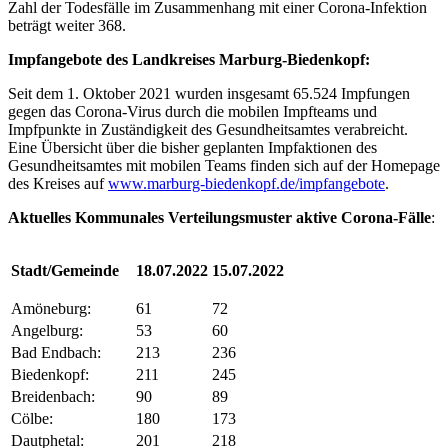
Zahl der Todesfälle im Zusammenhang mit einer Corona-Infektion
beträgt weiter 368.
Impfangebote des Landkreises Marburg-Biedenkopf:
Seit dem 1. Oktober 2021 wurden insgesamt 65.524 Impfungen
gegen das Corona-Virus durch die mobilen Impfteams und
Impfpunkte in Zuständigkeit des Gesundheitsamtes verabreicht.
Eine Übersicht über die bisher geplanten Impfaktionen des
Gesundheitsamtes mit mobilen Teams finden sich auf der Homepage
des Kreises auf
www.marburg-biedenkopf.de/impfangebote
.
Aktuelles Kommunales Verteilungsmuster ak
tive Corona-Fälle
:
Stadt/Gemeinde
18.07.2022
15.07.2022
Amöneburg:
61
72
Angelburg:
53
60
Bad Endbach:
213
236
Biedenkopf:
211
245
Breidenbach:
90
89
Cölbe:
180
173
Dautphetal:
201
218