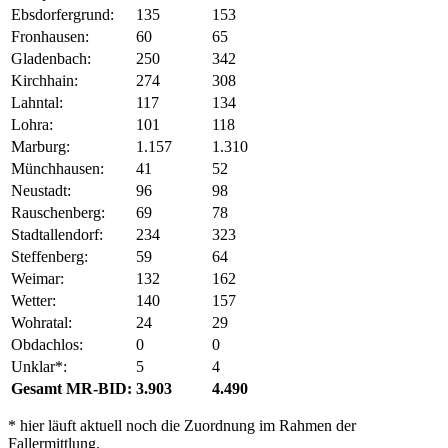
Ebsdorfergrund:
135
153
Fronhausen:
60
65
Gladenbach:
250
342
Kirchhain:
274
308
Lahntal:
117
134
Lohra:
101
118
Marburg:
1.157
1.310
Münchhausen:
41
52
Neustadt:
96
98
Rauschenberg:
69
78
Stadtallendorf:
234
323
Steffenberg:
59
64
Weimar:
132
162
Wetter:
140
157
Wohratal:
24
29
Obdachlos:
0
0
Unklar*:
5
4
Gesamt MR-BID:
3.903
4.490
* hier läuft aktuell noch die Zuordnung im Rahmen der
Fallermittlung.