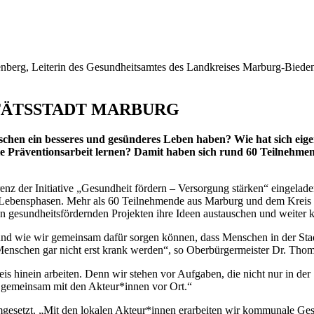
enberg, Leiterin des Gesundheitsamtes des Landkreises Marburg-Bieden
TÄTSSTADT MARBURG
en ein besseres und gesünderes Leben haben? Wie hat sich eigen
e Präventionsarbeit lernen? Damit haben sich rund 60 Teilnehme
enz der Initiative „Gesundheit fördern – Versorgung stärken“ eingelad
Lebensphasen. Mehr als 60 Teilnehmende aus Marburg und dem Kreis ha
n gesundheitsfördernden Projekten ihre Ideen austauschen und weiter 
und wie wir gemeinsam dafür sorgen können, dass Menschen in der Stad
nschen gar nicht erst krank werden“, so Oberbürgermeister Dr. Thoma
eis hinein arbeiten. Denn wir stehen vor Aufgaben, die nicht nur in der
 – gemeinsam mit den Akteur*innen vor Ort.“
esetzt. „Mit den lokalen Akteur*innen erarbeiten wir kommunale Gesund