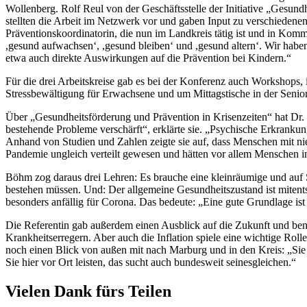
Wollenberg. Rolf Reul von der Geschäftsstelle der Initiative „Gesu
stellten die Arbeit im Netzwerk vor und gaben Input zu verschiedene
Präventionskoordinatorin, die nun im Landkreis tätig ist und in Kom
,gesund aufwachsen‘, ,gesund bleiben‘ und ,gesund altern‘. Wir haben
etwa auch direkte Auswirkungen auf die Prävention bei Kindern.“
Für die drei Arbeitskreise gab es bei der Konferenz auch Workshops,
Stressbewältigung für Erwachsene und um Mittagstische in der Senio
Über „Gesundheitsförderung und Prävention in Krisenzeiten“ hat Dr.
bestehende Probleme verschärft“, erklärte sie. „Psychische Erkranku
Anhand von Studien und Zahlen zeigte sie auf, dass Menschen mit nie
Pandemie ungleich verteilt gewesen und hätten vor allem Menschen i
Böhm zog daraus drei Lehren: Es brauche eine kleinräumige und auf 
bestehen müssen. Und: Der allgemeine Gesundheitszustand ist miten
besonders anfällig für Corona. Das bedeute: „Eine gute Grundlage ist 
Die Referentin gab außerdem einen Ausblick auf die Zukunft und ben
Krankheitserregern. Aber auch die Inflation spiele eine wichtige Ro
noch einen Blick von außen mit nach Marburg und in den Kreis: „Sie sin
Sie hier vor Ort leisten, das sucht auch bundesweit seinesgleichen.“
Vielen Dank fürs Teilen