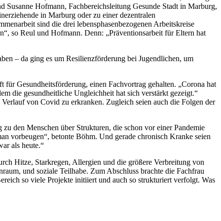
 und Susanne Hofmann, Fachbereichsleitung Gesunde Stadt in Marburg,
inerziehende in Marburg oder zu einer dezentralen
ammenarbeit sind die drei lebensphasenbezogenen Arbeitskreise
zen“, so Reul und Hofmann. Denn: „Präventionsarbeit für Eltern hat
haben – da ging es um Resilienzförderung bei Jugendlichen, um
t für Gesundheitsförderung, einen Fachvortrag gehalten. „Corona hat
 die gesundheitliche Ungleichheit hat sich verstärkt gezeigt.“
 Verlauf von Covid zu erkranken. Zugleich seien auch die Folgen der
g zu den Menschen über Strukturen, die schon vor einer Pandemie
 man vorbeugen“, betonte Böhm. Und gerade chronisch Kranke seien
war als heute.“
ch Hitze, Starkregen, Allergien und die größere Verbreitung von
hnraum, und soziale Teilhabe. Zum Abschluss brachte die Fachfrau
ich so viele Projekte initiiert und auch so strukturiert verfolgt. Was