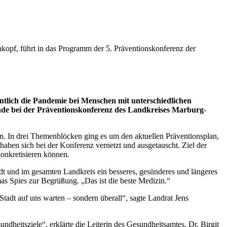
kopf, führt in das Programm der 5. Präventionskonferenz der
tlich die Pandemie bei Menschen mit unterschiedlichen
nde bei der Präventionskonferenz des Landkreises Marburg-
en. In drei Themenblöcken ging es um den aktuellen Präventionsplan,
ben sich bei der Konferenz vernetzt und ausgetauscht. Ziel der
konkretisieren können.
t und im gesamten Landkreis ein besseres, gesünderes und längeres
s Spies zur Begrüßung. „Das ist die beste Medizin.“
 Stadt auf uns warten – sondern überall“, sagte Landrat Jens
heitsziele“, erklärte die Leiterin des Gesundheitsamtes, Dr. Birgit