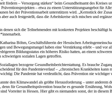
ndheit fördern – Versorgung stärken“ beim Gesundheitsamt des Kreises
n Präventionsprojekten – etwa zu einem Unterstützungsangebot für Alle
munen bei der Präventionsarbeit unterstützen wird. „Kernstück der Zus
 aber auch festgestellt, dass die Arbeitskreise sich mischen und ergän
 in denen sich die Teilnehmenden mit konkreten Projekten beschäftigt 
r*innenarbeit.
 Katharina Böhm, Geschäftsführerin der Hessischen Arbeitsgemeinschaf
ngen und Bewegungsmangel haben eine Verstärkung erlebt – und vor allem
drigerem Bildungsstatus ein höheres Risiko hatten, an einem schweren
n schwierigen sozialen Lagen getroffen.
Soziallagen bezogene Gesundheitsberichterstattung. Es brauche Zugan
tscheidend für den Pandemieverlauf – „chronischen Krankheiten kann
wichtig: Die Pandemie hat verdeutlicht, dass Prävention nie wichtiger 
annte den Klimawandel als größte Herausforderung – unter anderem dur
lle, denn für Gesundheitsprävention brauche es gesunde Ernährung, Wo
d Vorreiter in Hessen. Hier gibt es niemanden sonst, der in diesem Bere