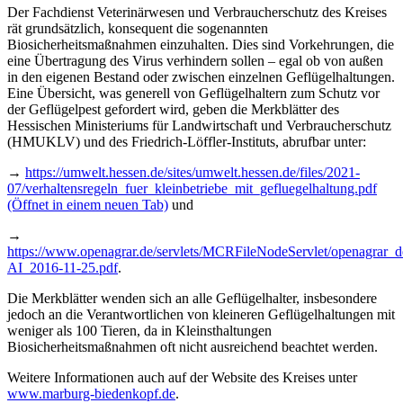
Der Fachdienst Veterinärwesen und Verbraucherschutz des Kreises
rät grundsätzlich, konsequent die sogenannten
Biosicherheitsmaßnahmen einzuhalten. Dies sind Vorkehrungen, die
eine Übertragung des Virus verhindern sollen – egal ob von außen
in den eigenen Bestand oder zwischen einzelnen Geflügelhaltungen.
Eine Übersicht, was generell von Geflügelhaltern zum Schutz vor
der Geflügelpest gefordert wird, geben die Merkblätter des
Hessischen Ministeriums für Landwirtschaft und Verbraucherschutz
(HMUKLV) und des Friedrich-Löffler-Instituts, abrufbar unter:
→
https://umwelt.hessen.de/sites/umwelt.hessen.de/files/2021-
07/verhaltensregeln_fuer_kleinbetriebe_mit_gefluegelhaltung.pdf
(Öffnet in einem neuen Tab)
und
→
https://www.openagrar.de/servlets/MCRFileNodeServlet/openagrar_d
AI_2016-11-25.pdf
.
Die Merkblätter wenden sich an alle Geflügelhalter, insbesondere
jedoch an die Verantwortlichen von kleineren Geflügelhaltungen mit
weniger als 100 Tieren, da in Kleinsthaltungen
Biosicherheitsmaßnahmen oft nicht ausreichend beachtet werden.
Weitere Informationen auch auf der Website des Kreises unter
www.marburg-biedenkopf.de
.