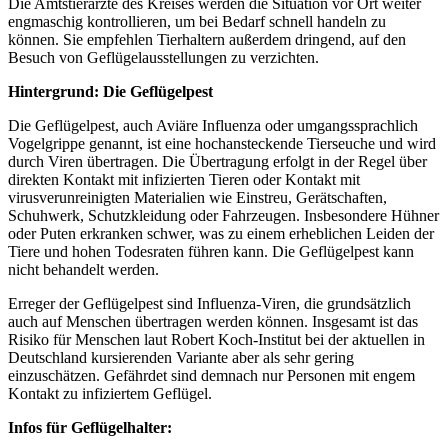
Die Amtstierärzte des Kreises werden die Situation vor Ort weiter
engmaschig kontrollieren, um bei Bedarf schnell handeln zu
können. Sie empfehlen Tierhaltern außerdem dringend, auf den
Besuch von Geflügelausstellungen zu verzichten.
Hintergrund: Die Geflügelpest
Die Geflügelpest, auch Aviäre Influenza oder umgangssprachlich
Vogelgrippe genannt, ist eine hochansteckende Tierseuche und wird
durch Viren übertragen. Die Übertragung erfolgt in der Regel über
direkten Kontakt mit infizierten Tieren oder Kontakt mit
virusverunreinigten Materialien wie Einstreu, Gerätschaften,
Schuhwerk, Schutzkleidung oder Fahrzeugen. Insbesondere Hühner
oder Puten erkranken schwer, was zu einem erheblichen Leiden der
Tiere und hohen Todesraten führen kann. Die Geflügelpest kann
nicht behandelt werden.
Erreger der Geflügelpest sind Influenza-Viren, die grundsätzlich
auch auf Menschen übertragen werden können. Insgesamt ist das
Risiko für Menschen laut Robert Koch-Institut bei der aktuellen in
Deutschland kursierenden Variante aber als sehr gering
einzuschätzen. Gefährdet sind demnach nur Personen mit engem
Kontakt zu infiziertem Geflügel.
Infos für Geflügelhalter: