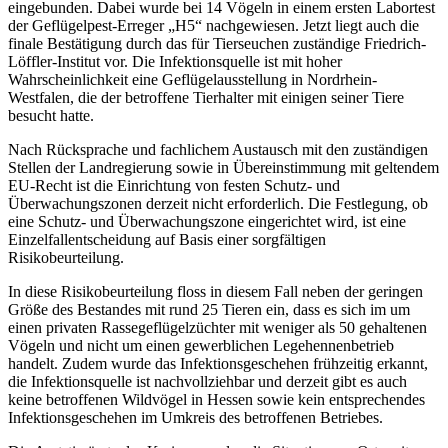
eingebunden. Dabei wurde bei 14 Vögeln in einem ersten Labortest
der Geflügelpest-Erreger „H5“ nachgewiesen. Jetzt liegt auch die
finale Bestätigung durch das für Tierseuchen zuständige Friedrich-
Löffler-Institut vor. Die Infektionsquelle ist mit hoher
Wahrscheinlichkeit eine Geflügelausstellung in Nordrhein-
Westfalen, die der betroffene Tierhalter mit einigen seiner Tiere
besucht hatte.
Nach Rücksprache und fachlichem Austausch mit den zuständigen
Stellen der Landregierung sowie in Übereinstimmung mit geltendem
EU-Recht ist die Einrichtung von festen Schutz- und
Überwachungszonen derzeit nicht erforderlich. Die Festlegung, ob
eine Schutz- und Überwachungszone eingerichtet wird, ist eine
Einzelfallentscheidung auf Basis einer sorgfältigen
Risikobeurteilung.
In diese Risikobeurteilung floss in diesem Fall neben der geringen
Größe des Bestandes mit rund 25 Tieren ein, dass es sich im um
einen privaten Rassegeflügelzüchter mit weniger als 50 gehaltenen
Vögeln und nicht um einen gewerblichen Legehennenbetrieb
handelt. Zudem wurde das Infektionsgeschehen frühzeitig erkannt,
die Infektionsquelle ist nachvollziehbar und derzeit gibt es auch
keine betroffenen Wildvögel in Hessen sowie kein entsprechendes
Infektionsgeschehen im Umkreis des betroffenen Betriebes.