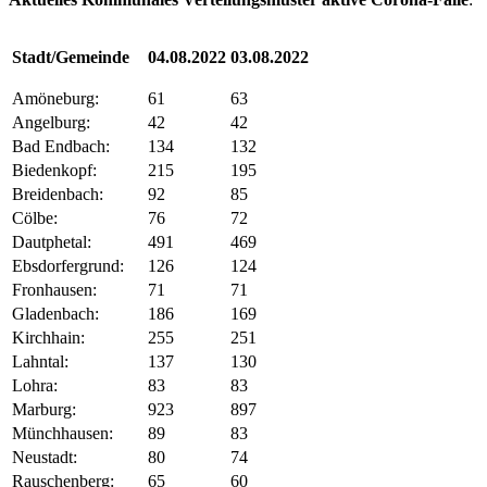
Stadt/Gemeinde
04.08.2022
03.08.2022
Amöneburg:
61
63
Angelburg:
42
42
Bad Endbach:
134
132
Biedenkopf:
215
195
Breidenbach:
92
85
Cölbe:
76
72
Dautphetal:
491
469
Ebsdorfergrund:
126
124
Fronhausen:
71
71
Gladenbach:
186
169
Kirchhain:
255
251
Lahntal:
137
130
Lohra:
83
83
Marburg:
923
897
Münchhausen:
89
83
Neustadt:
80
74
Rauschenberg:
65
60