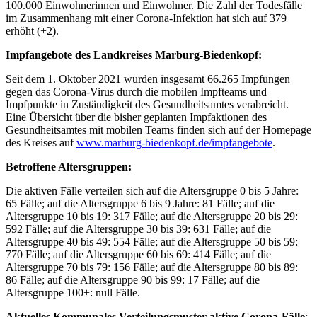
100.000 Einwohnerinnen und Einwohner. Die Zahl der Todesfälle
im Zusammenhang mit einer Corona-Infektion hat sich auf 379
erhöht (+2).
Impfangebote des Landkreises Marburg-Biedenkopf:
Seit dem 1. Oktober 2021 wurden insgesamt 66.265 Impfungen
gegen das Corona-Virus durch die mobilen Impfteams und
Impfpunkte in Zuständigkeit des Gesundheitsamtes verabreicht.
Eine Übersicht über die bisher geplanten Impfaktionen des
Gesundheitsamtes mit mobilen Teams finden sich auf der Homepage
des Kreises auf
www.marburg-biedenkopf.de/impfangebote
.
Betroffene Altersgruppen:
Die aktiven Fälle verteilen sich auf die Altersgruppe 0 bis 5 Jahre:
65 Fälle; auf die Altersgruppe 6 bis 9 Jahre: 81 Fälle; auf die
Altersgruppe 10 bis 19: 317 Fälle; auf die Altersgruppe 20 bis 29:
592 Fälle; auf die Altersgruppe 30 bis 39: 631 Fälle; auf die
Altersgruppe 40 bis 49: 554 Fälle; auf die Altersgruppe 50 bis 59:
770 Fälle; auf die Altersgruppe 60 bis 69: 414 Fälle; auf die
Altersgruppe 70 bis 79: 156 Fälle; auf die Altersgruppe 80 bis 89:
86 Fälle; auf die Altersgruppe 90 bis 99: 17 Fälle; auf die
Altersgruppe 100+: null Fälle.
Aktuelles Kommunales Verteilungsmuster ak
tive Corona-Fälle
: