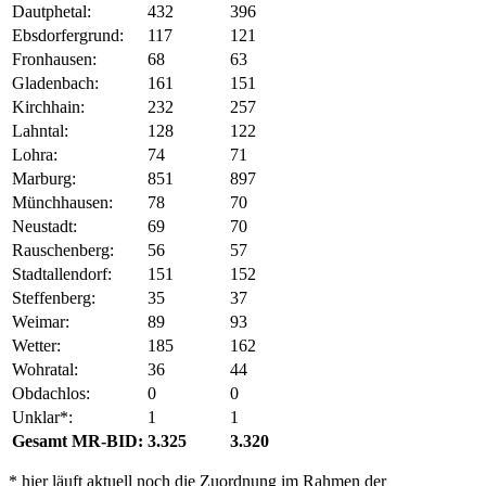
Dautphetal:
432
396
Ebsdorfergrund:
117
121
Fronhausen:
68
63
Gladenbach:
161
151
Kirchhain:
232
257
Lahntal:
128
122
Lohra:
74
71
Marburg:
851
897
Münchhausen:
78
70
Neustadt:
69
70
Rauschenberg:
56
57
Stadtallendorf:
151
152
Steffenberg:
35
37
Weimar:
89
93
Wetter:
185
162
Wohratal:
36
44
Obdachlos:
0
0
Unklar*:
1
1
Gesamt MR-BID:
3.325
3.320
* hier läuft aktuell noch die Zuordnung im Rahmen der