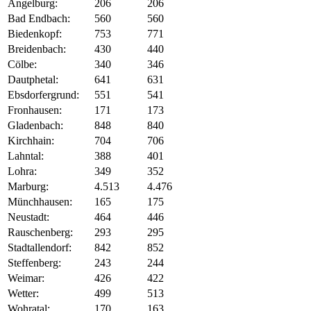
Angelburg:
206
206
Bad Endbach:
560
560
Biedenkopf:
753
771
Breidenbach:
430
440
Cölbe:
340
346
Dautphetal:
641
631
Ebsdorfergrund:
551
541
Fronhausen:
171
173
Gladenbach:
848
840
Kirchhain:
704
706
Lahntal:
388
401
Lohra:
349
352
Marburg:
4.513
4.476
Münchhausen:
165
175
Neustadt:
464
446
Rauschenberg:
293
295
Stadtallendorf:
842
852
Steffenberg:
243
244
Weimar:
426
422
Wetter:
499
513
Wohratal:
170
163