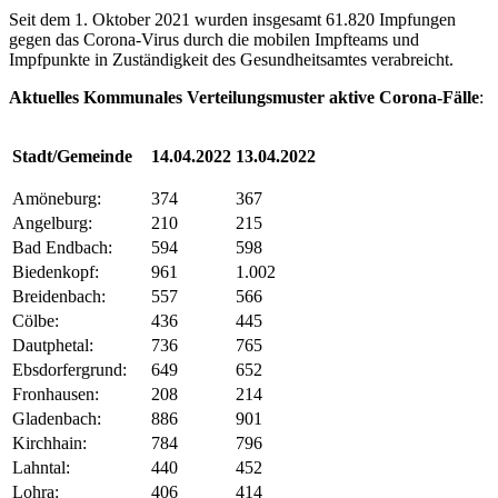
Seit dem 1. Oktober 2021 wurden insgesamt 61.820 Impfungen
gegen das Corona-Virus durch die mobilen Impfteams und
Impfpunkte in Zuständigkeit des Gesundheitsamtes verabreicht.
Aktuelles Kommunales Verteilungsmuster aktive Corona-Fälle
:
Stadt/Gemeinde
14.04.2022
13.04.2022
Amöneburg:
374
367
Angelburg:
210
215
Bad Endbach:
594
598
Biedenkopf:
961
1.002
Breidenbach:
557
566
Cölbe:
436
445
Dautphetal:
736
765
Ebsdorfergrund:
649
652
Fronhausen:
208
214
Gladenbach:
886
901
Kirchhain:
784
796
Lahntal:
440
452
Lohra:
406
414