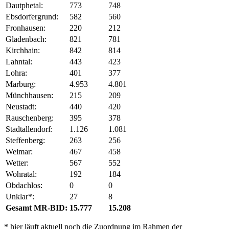
Dautphetal:
773
748
Ebsdorfergrund:
582
560
Fronhausen:
220
212
Gladenbach:
821
781
Kirchhain:
842
814
Lahntal:
443
423
Lohra:
401
377
Marburg:
4.953
4.801
Münchhausen:
215
209
Neustadt:
440
420
Rauschenberg:
395
378
Stadtallendorf:
1.126
1.081
Steffenberg:
263
256
Weimar:
467
458
Wetter:
567
552
Wohratal:
192
184
Obdachlos:
0
0
Unklar*:
27
8
Gesamt MR-BID:
15.777
15.208
* hier läuft aktuell noch die Zuordnung im Rahmen der