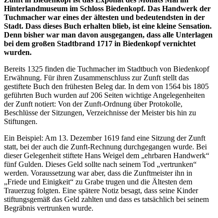
Hinterlandmuseum im Schloss Biedenkopf.
Das Handwerk der
Tuchmacher war eines der ältesten und bedeutendsten in der
Stadt.
Dass dieses Buch erhalten blieb, ist eine kleine Sensation.
Denn bisher war man davon ausgegangen, dass alle Unterlagen
bei dem großen Stadtbrand 1717 in Biedenkopf vernichtet
wurden.
Bereits 1325 finden die Tuchmacher im Stadtbuch von Biedenkopf
Erwähnung. Für ihren Zusammenschluss zur Zunft stellt das
gestiftete Buch den frühesten Beleg dar. In dem von 1564 bis 1805
geführten Buch wurden auf 206 Seiten wichtige Angelegenheiten
der Zunft notiert: Von der Zunft-Ordnung über Protokolle,
Beschlüsse der Sitzungen, Verzeichnisse der Meister bis hin zu
Stiftungen.
Ein Beispiel: Am 13. Dezember 1619 fand eine Sitzung der Zunft
statt, bei der auch die Zunft-Rechnung durchgegangen wurde. Bei
dieser Gelegenheit stiftete Hans Weigel dem „ehrbaren Handwerk“
fünf Gulden. Dieses Geld sollte nach seinem Tod „vertrunken“
werden. Voraussetzung war aber, dass die Zunftmeister ihn in
„Friede und Einigkeit“ zu Grabe trugen und die Ältesten dem
Trauerzug folgten. Eine spätere Notiz besagt, dass seine Kinder
stiftungsgemäß das Geld zahlten und dass es tatsächlich bei seinem
Begräbnis vertrunken wurde.