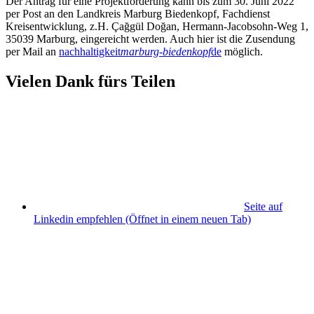
Der Antrag für eine Projektförderung kann bis zum 30. Juni 2022
per Post an den Landkreis Marburg Biedenkopf, Fachdienst
Kreisentwicklung, z.H. Çağgül Doğan, Hermann-Jacobsohn-Weg 1,
35039 Marburg, eingereicht werden. Auch hier ist die Zusendung
per Mail an
nachhaltigkeit
marburg-biedenkopf
de
möglich.
Vielen Dank fürs Teilen
Seite auf
Linkedin empfehlen
(Öffnet in einem neuen Tab)