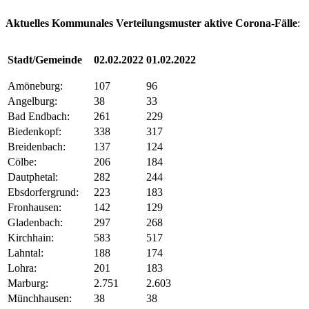
Aktuelles Kommunales Verteilungsmuster aktive Corona-Fälle
:
Stadt/Gemeinde
02.02.2022
01.02.2022
Amöneburg:
107
96
Angelburg:
38
33
Bad Endbach:
261
229
Biedenkopf:
338
317
Breidenbach:
137
124
Cölbe:
206
184
Dautphetal:
282
244
Ebsdorfergrund:
223
183
Fronhausen:
142
129
Gladenbach:
297
268
Kirchhain:
583
517
Lahntal:
188
174
Lohra:
201
183
Marburg:
2.751
2.603
Münchhausen:
38
38