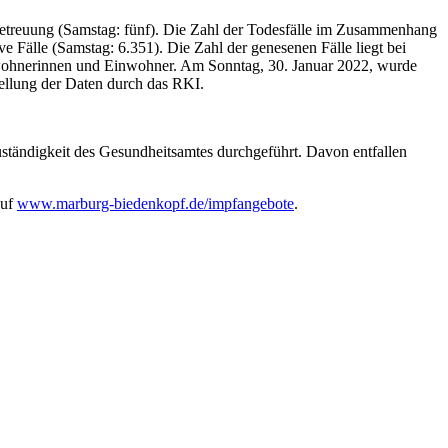
Betreuung (Samstag: fünf). Die Zahl der Todesfälle im Zusammenhang
e Fälle (Samstag: 6.351). Die Zahl der genesenen Fälle liegt bei
nwohnerinnen und Einwohner. Am Sonntag, 30. Januar 2022, wurde
tellung der Daten durch das RKI.
tändigkeit des Gesundheitsamtes durchgeführt. Davon entfallen
auf
www.marburg-biedenkopf.de/impfangebote
.