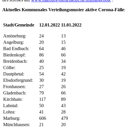
Aktuelles Kommunales Verteilungsmuster aktive Corona-Fälle
:
Stadt/Gemeinde
12.01.2022
11.01.2022
Amöneburg:
24
13
Angelburg:
20
15
Bad Endbach:
64
46
Biedenkopf:
86
66
Breidenbach:
40
34
Cölbe:
25
19
Dautphetal:
54
42
Ebsdorfergrund:
30
19
Fronhausen:
27
26
Gladenbach:
79
66
Kirchhain:
117
89
Lahntal:
50
43
Lohra:
41
28
Marburg:
606
479
Münchhausen:
21
20