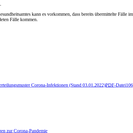
.
undheitsamtes kann es vorkommen, dass bereits übermittelte Fälle im 
deten Fälle kommen.
teilungsmuster Corona-Infektionen (Stand 03.01.2022)
PDF
-Datei
106
ngen zur Corona-Pandemie