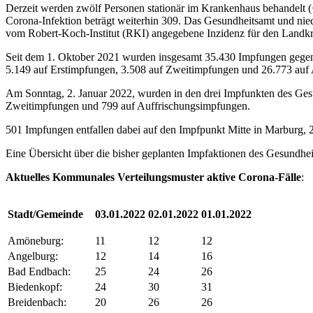
Derzeit werden zwölf Personen stationär im Krankenhaus behandelt (
Corona-Infektion beträgt weiterhin 309. Das Gesundheitsamt und nied
vom Robert-Koch-Institut (RKI) angegebene Inzidenz für den Landkre
Seit dem 1. Oktober 2021 wurden insgesamt 35.430 Impfungen gegen 
5.149 auf Erstimpfungen, 3.508 auf Zweitimpfungen und 26.773 auf
Am Sonntag, 2. Januar 2022, wurden in den drei Impfunkten des Ges
Zweitimpfungen und 799 auf Auffrischungsimpfungen.
501 Impfungen entfallen dabei auf den Impfpunkt Mitte in Marburg, 2
Eine Übersicht über die bisher geplanten Impfaktionen des Gesundhe
Aktuelles Kommunales Verteilungsmuster aktive Corona-Fälle
:
Stadt/Gemeinde
03.01.2022
02.01.2022
01.01.2022
Amöneburg:
11
12
12
Angelburg:
12
14
16
Bad Endbach:
25
24
26
Biedenkopf:
24
30
31
Breidenbach:
20
26
26