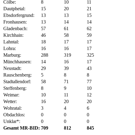
Cölbe:
8
10
11
Dautphetal:
15
20
21
Ebsdorfergrund:
13
13
15
Fronhausen:
13
14
14
Gladenbach:
57
61
62
Kirchhain:
46
58
59
Lahntal:
18
17
17
Lohra:
16
16
17
Marburg:
288
319
325
Münchhausen:
14
16
17
Neustadt:
29
39
43
Rauschenberg:
5
8
8
Stadtallendorf:
58
71
77
Steffenberg:
8
9
10
Weimar:
10
11
12
Wetter:
16
20
20
Wohratal:
3
4
6
Obdachlos:
0
0
0
Unklar*:
0
0
0
Gesamt MR-BID:
709
812
845