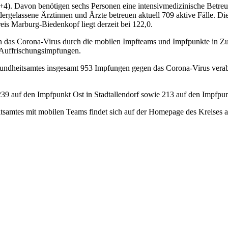
+4). Davon benötigen sechs Personen eine intensivmedizinische Betre
ergelassene Ärztinnen und Ärzte betreuen aktuell 709 aktive Fälle. Di
is Marburg-Biedenkopf liegt derzeit bei 122,0.
das Corona-Virus durch die mobilen Impfteams und Impfpunkte in Zus
 Auffrischungsimpfungen.
undheitsamtes insgesamt 953 Impfungen gegen das Corona-Virus verabr
39 auf den Impfpunkt Ost in Stadtallendorf sowie 213 auf den Impfpun
itsamtes mit mobilen Teams findet sich auf der Homepage des Kreises 