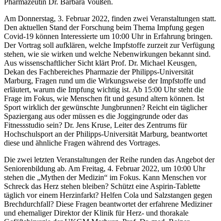
Pharmazeutin Dr. Barbara Voußen.
Am Donnerstag, 3. Februar 2022, finden zwei Veranstaltungen statt.
Den aktuellen Stand der Forschung beim Thema Impfung gegen
Covid-19 können Interessierte um 10:00 Uhr in Erfahrung bringen.
Der Vortrag soll aufklären, welche Impfstoffe zurzeit zur Verfügung
stehen, wie sie wirken und welche Nebenwirkungen bekannt sind.
Aus wissenschaftlicher Sicht klärt Prof. Dr. Michael Keusgen,
Dekan des Fachbereiches Pharmazie der Philipps-Universität
Marburg, Fragen rund um die Wirkungsweise der Impfstoffe und
erläutert, warum die Impfung wichtig ist. Ab 15:00 Uhr steht die
Frage im Fokus, wie Menschen fit und gesund altern können. Ist
Sport wirklich der gewünschte Jungbrunnen? Reicht ein täglicher
Spaziergang aus oder müssen es die Joggingrunde oder das
Fitnessstudio sein? Dr. Jens Kruse, Leiter des Zentrums für
Hochschulsport an der Philipps-Universität Marburg, beantwortet
diese und ähnliche Fragen während des Vortrages.
Die zwei letzten Veranstaltungen der Reihe runden das Angebot der
Seniorenbildung ab. Am Freitag, 4. Februar 2022, um 10:00 Uhr
stehen die „Mythen der Medizin“ im Fokus. Kann Menschen vor
Schreck das Herz stehen bleiben? Schützt eine Aspirin-Tablette
täglich vor einem Herzinfarkt? Helfen Cola und Salzstangen gegen
Brechdurchfall? Diese Fragen beantwortet der erfahrene Mediziner
und ehemaliger Direktor der Klinik für Herz- und thorakale