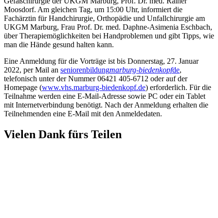
Gefäßchirurgie der UKGM Marburg, Prof. Dr. med. Rainer
Moosdorf. Am gleichen Tag, um 15:00 Uhr, informiert die
Fachärztin für Handchirurgie, Orthopädie und Unfallchirurgie am
UKGM Marburg, Frau Prof. Dr. med. Daphne-Asimenia Eschbach,
über Therapiemöglichkeiten bei Handproblemen und gibt Tipps, wie
man die Hände gesund halten kann.
Eine Anmeldung für die Vorträge ist bis Donnerstag, 27. Januar
2022, per Mail an
seniorenbildung
marburg-biedenkopf
de
,
telefonisch unter der Nummer 06421 405-6712 oder auf der
Homepage (
www.vhs.marburg-biedenkopf.de
) erforderlich. Für die
Teilnahme werden eine E-Mail-Adresse sowie PC oder ein Tablet
mit Internetverbindung benötigt. Nach der Anmeldung erhalten die
Teilnehmenden eine E-Mail mit den Anmeldedaten.
Vielen Dank fürs Teilen