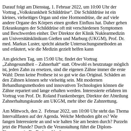
Darauf folgt am Dienstag, 1. Februar 2022, um 10:00 Uhr der
Vortrag „Volkskrankheit Schilddrüse“. Die Schilddrüse ist ein
kleines, vielseitiges Organ und eine Hormondrüse, die auf viele
andere Organe des Körpers einen großen Einfluss hat. Daher gehen
Erkrankungen der Schilddrüse oft mit verschiedenen Symptomen
und Beschwerden einher. Der Direktor der Klinik Nuklearmedizin
am Universitätsklinikum Gießen und Marburg (UKGM), Prof. Dr.
med. Markus Luster, spricht aktuelle Untersuchungsmethoden an
und erläutert, wie die Medizin gezielt helfen kann
Am gleichen Tag, um 15:00 Uhr, findet der Vortrag
„Zahngesundheit – Zahnerhalt“ statt. Obwohl es heutzutage möglich
ist, jeden Zahn zu ersetzen, sind die eigenen Zähne immer die erste
Wahl: Denn keine Prothese ist so gut wie das Original. Schäden an
den Zähnen können sehr vielseitig sein. Mit modernen
Behandlungsmethoden und innovativen Technologien können die
Zähne repariert und lange erhalten werden. Interessierte erfahren im
Vortrag von Prof. Dr. Roland Frankenberger, Direktor der Abteilung
Zahnerhaltungskunde am UKGM, mehr über die Zahnrettung.
Am Mittwoch, den 2. Februar 2022, um 10:00 Uhr steht das Thema
Intervallfasten auf der Agenda. Welche Methoden gibt es? Wie
fangen Interessierte an und wie halten Sie am besten durch? Purzeln
jetzt die Pfunde? Durch die Veranstaltung führt die Diplom-