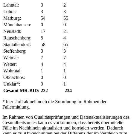
Lahntal:
3
2
Lohra:
3
3
Marburg:
54
55
Münchhausen:
0
0
Neustadt:
17
21
Rauschenberg:
5
4
Stadtallendorf:
58
65
Steffenberg:
3
3
Weimar:
7
7
Wetter:
4
4
Wohratal:
1
1
Obdachlos:
0
0
Unklar*:
0
1
Gesamt MR-BID:
222
234
* hier läuft aktuell noch die Zuordnung im Rahmen der
Fallermittlung.
Im Rahmen von Qualitätsprüfungen und Datenaktualisierungen des
Gesundheitsamtes kann es vorkommen, dass bereits übermittelte
Fälle im Nachhinein aktualisiert und korrigiert werden. Dadurch
kann es zu Abweichungen bei der Differenz der im Vergleich zum