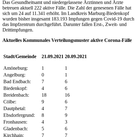
Das Gesundheitsamt und niedergelassene Ärztinnen und Ärzte
betreuen aktuell 222 aktive Fälle. Die Zahl der genesenen Fälle hat
sich um 24 auf 11.341 erhöht. Im Landkreis Marburg-Biedenkopf
wurden bisher insgesamt 183.193 Impfungen gegen Covid-19 durch
das Impfzentrum durchgeführt. Darunter fallen Erst-, Zweit- und
Drittimpfungen.
Aktuelles Kommunales Verteilungsmuster aktive Corona-Fälle
Stadt/Gemeinde
21.09.2021
20.09.2021
Amöneburg:
1
1
Angelburg:
0
1
Bad Endbach:
7
6
Biedenkopf:
4
6
Breidenbach:
18
16
Cölbe:
9
6
Dautphetal:
4
7
Ebsdorfergrund:
8
9
Fronhausen:
4
3
Gladenbach:
5
6
Kirchhain:
7
7