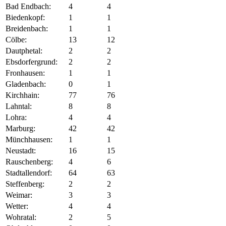
Bad Endbach:
4
4
Biedenkopf:
1
1
Breidenbach:
1
1
Cölbe:
13
12
Dautphetal:
2
2
Ebsdorfergrund:
2
2
Fronhausen:
1
1
Gladenbach:
0
1
Kirchhain:
77
76
Lahntal:
8
8
Lohra:
4
4
Marburg:
42
42
Münchhausen:
1
1
Neustadt:
16
15
Rauschenberg:
4
6
Stadtallendorf:
64
63
Steffenberg:
2
2
Weimar:
3
3
Wetter:
4
4
Wohratal:
2
5