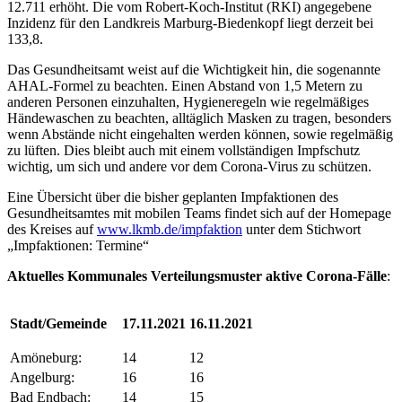
12.711 erhöht.
Die vom Robert-Koch-Institut (RKI) angegebene
Inzidenz für den Landkreis Marburg-Biedenkopf liegt derzeit bei
133,8.
Das Gesundheitsamt weist auf die Wichtigkeit hin, die sogenannte
AHAL-Formel zu beachten. Einen Abstand von 1,5 Metern zu
anderen Personen einzuhalten, Hygieneregeln wie regelmäßiges
Händewaschen zu beachten, alltäglich Masken zu tragen, besonders
wenn Abstände nicht eingehalten werden können, sowie regelmäßig
zu lüften. Dies bleibt auch mit einem vollständigen Impfschutz
wichtig, um sich und andere vor dem Corona-Virus zu schützen.
Eine Übersicht über die bisher geplanten Impfaktionen des
Gesundheitsamtes mit mobilen Teams findet sich auf der Homepage
des Kreises auf
www.lkmb.de/impfaktion
unter dem Stichwort
„Impfaktionen: Termine“
Aktuelles Kommunales Verteilungsmuster aktive Corona-Fälle
:
Stadt/Gemeinde
17.11.2021
16.11.2021
Amöneburg:
14
12
Angelburg:
16
16
Bad Endbach:
14
15