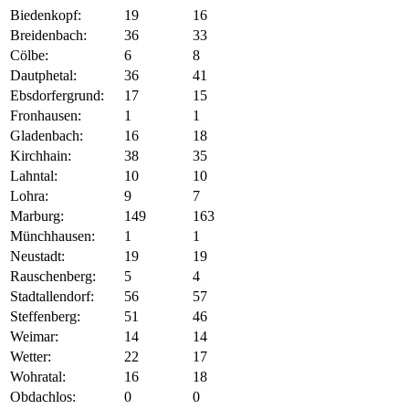
Biedenkopf:
19
16
Breidenbach:
36
33
Cölbe:
6
8
Dautphetal:
36
41
Ebsdorfergrund:
17
15
Fronhausen:
1
1
Gladenbach:
16
18
Kirchhain:
38
35
Lahntal:
10
10
Lohra:
9
7
Marburg:
149
163
Münchhausen:
1
1
Neustadt:
19
19
Rauschenberg:
5
4
Stadtallendorf:
56
57
Steffenberg:
51
46
Weimar:
14
14
Wetter:
22
17
Wohratal:
16
18
Obdachlos:
0
0