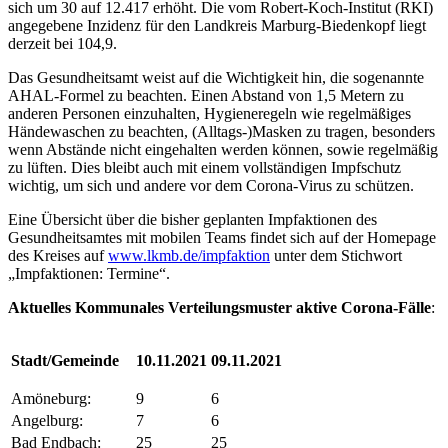
sich um 30 auf 12.417 erhöht.
Die vom Robert-Koch-Institut (RKI)
angegebene Inzidenz für den Landkreis Marburg-Biedenkopf liegt
derzeit bei 104,9.
Das Gesundheitsamt weist auf die Wichtigkeit hin, die sogenannte
AHAL-Formel zu beachten. Einen Abstand von 1,5 Metern zu
anderen Personen einzuhalten, Hygieneregeln wie regelmäßiges
Händewaschen zu beachten, (Alltags-)Masken zu tragen, besonders
wenn Abstände nicht eingehalten werden können, sowie regelmäßig
zu lüften. Dies bleibt auch mit einem vollständigen Impfschutz
wichtig, um sich und andere vor dem Corona-Virus zu schützen.
Eine Übersicht über die bisher geplanten Impfaktionen des
Gesundheitsamtes mit mobilen Teams findet sich auf der Homepage
des Kreises auf
www.lkmb.de/impfaktion
unter dem Stichwort
„Impfaktionen: Termine“.
Aktuelles Kommunales Verteilungsmuster aktive Corona-Fälle
:
Stadt/Gemeinde
10.11.2021
09.11.2021
Amöneburg:
9
6
Angelburg:
7
6
Bad Endbach:
25
25