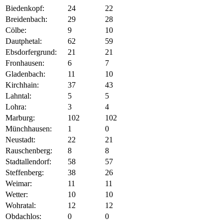
Biedenkopf:
24
22
Breidenbach:
29
28
Cölbe:
9
10
Dautphetal:
62
59
Ebsdorfergrund:
21
21
Fronhausen:
6
7
Gladenbach:
11
10
Kirchhain:
37
43
Lahntal:
5
5
Lohra:
3
4
Marburg:
102
102
Münchhausen:
1
0
Neustadt:
22
21
Rauschenberg:
8
8
Stadtallendorf:
58
57
Steffenberg:
38
26
Weimar:
11
11
Wetter:
10
10
Wohratal:
12
12
Obdachlos:
0
0