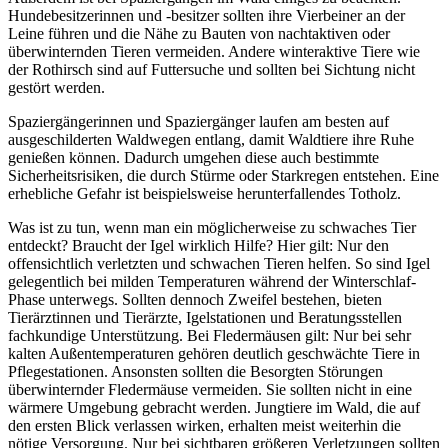
Hundebesitzerinnen und -besitzer sollten ihre Vierbeiner an der
Leine führen und die Nähe zu Bauten von nachtaktiven oder
überwinternden Tieren vermeiden. Andere winteraktive Tiere wie
der Rothirsch sind auf Futtersuche und sollten bei Sichtung nicht
gestört werden.
Spaziergängerinnen und Spaziergänger laufen am besten auf
ausgeschilderten Waldwegen entlang, damit Waldtiere ihre Ruhe
genießen können. Dadurch umgehen diese auch bestimmte
Sicherheitsrisiken, die durch Stürme oder Starkregen entstehen. Eine
erhebliche Gefahr ist beispielsweise herunterfallendes Totholz.
Was ist zu tun, wenn man ein möglicherweise zu schwaches Tier
entdeckt? Braucht der Igel wirklich Hilfe? Hier gilt: Nur den
offensichtlich verletzten und schwachen Tieren helfen. So sind Igel
gelegentlich bei milden Temperaturen während der Winterschlaf-
Phase unterwegs. Sollten dennoch Zweifel bestehen, bieten
Tierärztinnen und Tierärzte, Igelstationen und Beratungsstellen
fachkundige Unterstützung. Bei Fledermäusen gilt: Nur bei sehr
kalten Außentemperaturen gehören deutlich geschwächte Tiere in
Pflegestationen. Ansonsten sollten die Besorgten Störungen
überwinternder Fledermäuse vermeiden. Sie sollten nicht in eine
wärmere Umgebung gebracht werden. Jungtiere im Wald, die auf
den ersten Blick verlassen wirken, erhalten meist weiterhin die
nötige Versorgung. Nur bei sichtbaren größeren Verletzungen sollten