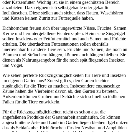
oder Katzenfutter. Wichtig ist, sie in einem geschützten Bereich
anzubieten. Dazu eignen sich selbstgebaute oder gekaufte
Igelhäuschen. Diese stellen auch sicher, dass Ratten, Waschbären
und Katzen keinen Zutritt zur Futterquelle haben.
Eichhörnchen freuen sich über ungewürzte Nüsse, Früchte, Samen,
Kerne und heruntergefallene Fichtenzapfen. Heimische Singvögel
sollten Insekten- oder Fettfuttermittel und auch Samen und Früchte
erhalten. Die überdachten Futterstationen sollen ebenfalls
unerreichbar für andere Tiere sein. Früchte und Samen, die noch an
Bäumen und Sträuchern hängen, können auch hängen bleiben. Sie
dienen als Nahrungsangebot für die noch spät fliegenden Insekten
und Vögel.
Wie sehen perfekte Rückzugsmöglichkeiten für Tiere und Insekten
im eigenen Garten aus? Zuerst gilt es, den Garten leichter
zugänglich für die Tiere zu machen. Insbesondere engmaschige
Zäune halten die Vierbeiner davon ab, den Garten zu betreten.
Außerdem können Gruben und Schächte sich schnell zu tödlichen
Fallen für die Tiere entwickeln.
Für die Rückzugsmöglichkeiten reicht es schon aus, die
angefallenen Produkte der Gartenarbeit anzuhäufen. So können
abgeschnittene Äste und Laub im Garten liegen bleiben. Igel nutzen
das als Schlafstube, Eichhörnchen für den Nestbau und Amphibien