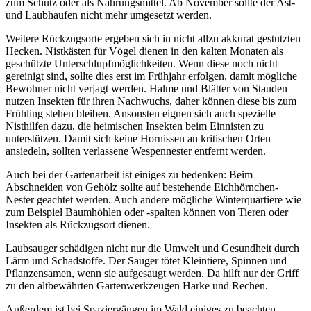
zum Schutz oder als Nahrungsmittel. Ab November sollte der Ast-
und Laubhaufen nicht mehr umgesetzt werden.
Weitere Rückzugsorte ergeben sich in nicht allzu akkurat gestutzten
Hecken. Nistkästen für Vögel dienen in den kalten Monaten als
geschützte Unterschlupfmöglichkeiten. Wenn diese noch nicht
gereinigt sind, sollte dies erst im Frühjahr erfolgen, damit mögliche
Bewohner nicht verjagt werden. Halme und Blätter von Stauden
nutzen Insekten für ihren Nachwuchs, daher können diese bis zum
Frühling stehen bleiben. Ansonsten eignen sich auch spezielle
Nisthilfen dazu, die heimischen Insekten beim Einnisten zu
unterstützen. Damit sich keine Hornissen an kritischen Orten
ansiedeln, sollten verlassene Wespennester entfernt werden.
Auch bei der Gartenarbeit ist einiges zu bedenken: Beim
Abschneiden von Gehölz sollte auf bestehende Eichhörnchen-
Nester geachtet werden. Auch andere mögliche Winterquartiere wie
zum Beispiel Baumhöhlen oder -spalten können von Tieren oder
Insekten als Rückzugsort dienen.
Laubsauger schädigen nicht nur die Umwelt und Gesundheit durch
Lärm und Schadstoffe. Der Sauger tötet Kleintiere, Spinnen und
Pflanzensamen, wenn sie aufgesaugt werden. Da hilft nur der Griff
zu den altbewährten Gartenwerkzeugen Harke und Rechen.
Außerdem ist bei Spaziergängen im Wald einiges zu beachten.