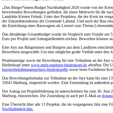
„Das Bürger*innen-Budget Nachhaltigkeit 2020 wurde von der Kreisge
bewertenden Bewerbungen gefördert, die einen Mehrwert für die nach
Landrätin Kirsten Fründt. Unter den Projekten, die der Kreis im verg
der Zukunftskonferenz der Gemeinde Lahntal. Und auch der Bau ein
die Einrichtung eines Bauwagens als Lernort zum Thema Lebensmittel
Das diesjährige Gesamtbudget wurde im Vergleich zum Vorjahr um 5.
Euro pro Projekt und Antragstellendem reichen. Bewerben können sich 
Eine Jury aus Bürgerinnen und Bürgern aus dem Landkreis entscheid
Bewerbern ausgewählt: Um eine möglichst große Vielfalt unter den Jur
Projektanträge sowie die Bewerbung für eine Teilnahme an der Jury s
Biedenkopf unter
www.mein-marburg-biedenkopf.de
abrufbar. Die U
buergerbeteiligung
marburg-biedenkopf
de
sowie beim Fachdienst Kre
Das Bewerbungsformular zur Teilnahme an der Jury kann bis zum 13.
35043 Marburg, eingereicht werden. Eine Einsendung ist außerdem 
Der Antrag zur Projektförderung ist unterschrieben bis zum 30. Ju
Marburg, einzureichen. Die Zusendung ist auch per E-Mail an
dogan
Eine Übersicht über alle 13 Projekte, die im vergangenen Jahr eine Fö
Nachhaltigkeit.php.