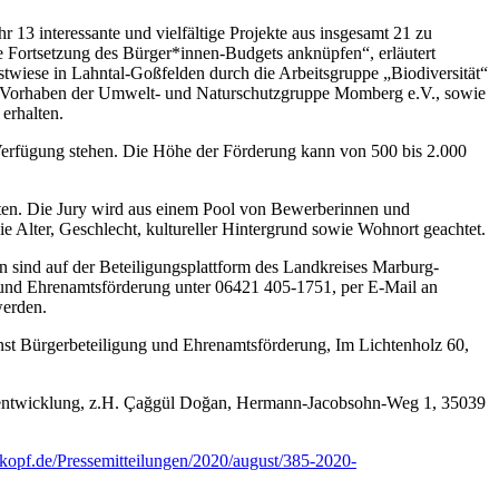
3 interessante und vielfältige Projekte aus insgesamt 21 zu
e Fortsetzung des Bürger*innen-Budgets anknüpfen“, erläutert
bstwiese in Lahntal-Goßfelden durch die Arbeitsgruppe „Biodiversität“
in Vorhaben der Umwelt- und Naturschutzgruppe Momberg e.V., sowie
erhalten.
Verfügung stehen. Die Höhe der Förderung kann von 500 bis 2.000
ten. Die Jury wird aus einem Pool von Bewerberinnen und
e Alter, Geschlecht, kultureller Hintergrund sowie Wohnort geachtet.
n sind auf der Beteiligungsplattform des Landkreises Marburg-
 und Ehrenamtsförderung unter 06421 405-1751, per E-Mail an
werden.
st Bürgerbeteiligung und Ehrenamtsförderung, Im Lichtenholz 60,
eisentwicklung, z.H. Çağgül Doğan, Hermann-Jacobsohn-Weg 1, 35039
kopf.de/Pressemitteilungen/2020/august/385-2020-