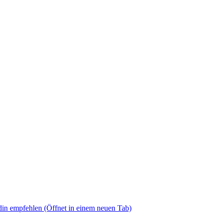
din empfehlen
(Öffnet in einem neuen Tab)