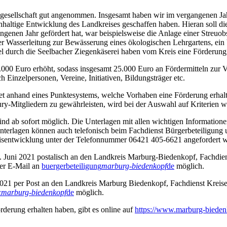
sellschaft gut angenommen. Insgesamt haben wir im vergangenen Jahr 1
haltige Entwicklung des Landkreises geschaffen haben. Hieran soll di
angenen Jahr gefördert hat, war beispielsweise die Anlage einer Streuo
er Wasserleitung zur Bewässerung eines ökologischen Lehrgartens, e
 durch die Seelbacher Ziegenkäserei haben vom Kreis eine Förderung 
000 Euro erhöht, sodass insgesamt 25.000 Euro an Fördermitteln zur 
Einzelpersonen, Vereine, Initiativen, Bildungsträger etc.
et anhand eines Punktesystems, welche Vorhaben eine Förderung erhal
y-Mitgliedern zu gewährleisten, wird bei der Auswahl auf Kriterien wi
ind ab sofort möglich. Die Unterlagen mit allen wichtigen Informatione
nterlagen können auch telefonisch beim Fachdienst Bürgerbeteiligung
isentwicklung unter der Telefonnummer 06421 405-6621 angefordert 
 Juni 2021 postalisch an den Landkreis Marburg-Biedenkopf, Fachdien
per E-Mail an
buergerbeteiligung
marburg-biedenkopf
de
möglich.
ni 2021 per Post an den Landkreis Marburg Biedenkopf, Fachdienst Kr
c
marburg-biedenkopf
de
möglich.
rderung erhalten haben, gibt es online auf
https://www.marburg-bieden