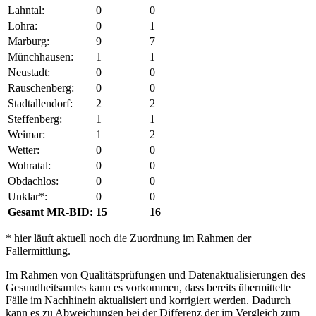
Lahntal:
0
0
Lohra:
0
1
Marburg:
9
7
Münchhausen:
1
1
Neustadt:
0
0
Rauschenberg:
0
0
Stadtallendorf:
2
2
Steffenberg:
1
1
Weimar:
1
2
Wetter:
0
0
Wohratal:
0
0
Obdachlos:
0
0
Unklar*:
0
0
Gesamt MR-BID:
15
16
* hier läuft aktuell noch die Zuordnung im Rahmen der
Fallermittlung.
Im Rahmen von Qualitätsprüfungen und Datenaktualisierungen des
Gesundheitsamtes kann es vorkommen, dass bereits übermittelte
Fälle im Nachhinein aktualisiert und korrigiert werden. Dadurch
kann es zu Abweichungen bei der Differenz der im Vergleich zum