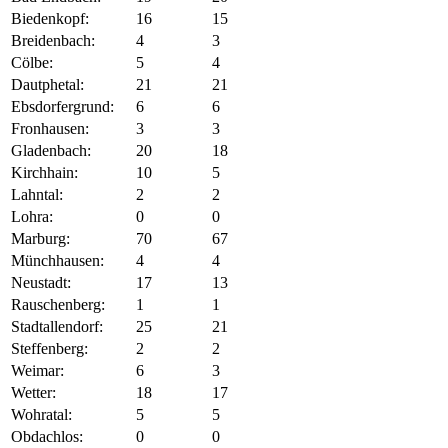
Biedenkopf:
16
15
Breidenbach:
4
3
Cölbe:
5
4
Dautphetal:
21
21
Ebsdorfergrund:
6
6
Fronhausen:
3
3
Gladenbach:
20
18
Kirchhain:
10
5
Lahntal:
2
2
Lohra:
0
0
Marburg:
70
67
Münchhausen:
4
4
Neustadt:
17
13
Rauschenberg:
1
1
Stadtallendorf:
25
21
Steffenberg:
2
2
Weimar:
6
3
Wetter:
18
17
Wohratal:
5
5
Obdachlos:
0
0