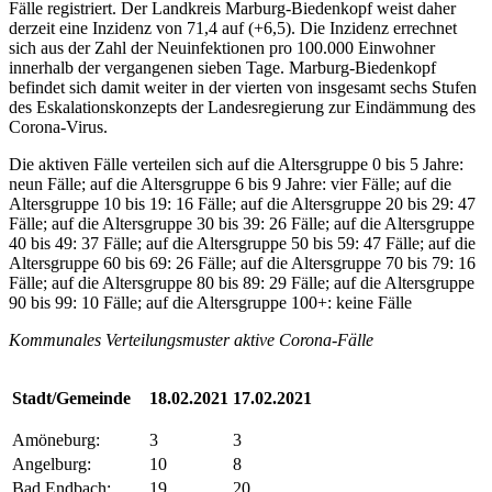
Fälle registriert. Der Landkreis Marburg-Biedenkopf weist daher
derzeit eine Inzidenz von 71,4 auf (+6,5). Die Inzidenz errechnet
sich aus der Zahl der Neuinfektionen pro 100.000 Einwohner
innerhalb der vergangenen sieben Tage. Marburg-Biedenkopf
befindet sich damit weiter in der vierten von insgesamt sechs Stufen
des Eskalationskonzepts der Landesregierung zur Eindämmung des
Corona-Virus.
Die aktiven Fälle verteilen sich auf die Altersgruppe 0 bis 5 Jahre:
neun Fälle; auf die Altersgruppe 6 bis 9 Jahre: vier Fälle; auf die
Altersgruppe 10 bis 19: 16 Fälle; auf die Altersgruppe 20 bis 29: 47
Fälle; auf die Altersgruppe 30 bis 39: 26 Fälle; auf die Altersgruppe
40 bis 49: 37 Fälle; auf die Altersgruppe 50 bis 59: 47 Fälle; auf die
Altersgruppe 60 bis 69: 26 Fälle; auf die Altersgruppe 70 bis 79: 16
Fälle; auf die Altersgruppe 80 bis 89: 29 Fälle; auf die Altersgruppe
90 bis 99: 10 Fälle; auf die Altersgruppe 100+: keine Fälle
Kommunales Verteilungsmuster aktive Corona-Fälle
Stadt/Gemeinde
18.02.2021
17.02.2021
Amöneburg:
3
3
Angelburg:
10
8
Bad Endbach:
19
20