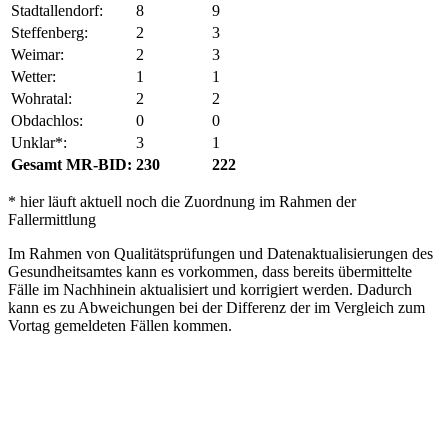
Stadtallendorf:
8
9
Steffenberg:
2
3
Weimar:
2
3
Wetter:
1
1
Wohratal:
2
2
Obdachlos:
0
0
Unklar*:
3
1
Gesamt MR-BID:
230
222
* hier läuft aktuell noch die Zuordnung im Rahmen der
Fallermittlung
Im Rahmen von Qualitätsprüfungen und Datenaktualisierungen des
Gesundheitsamtes kann es vorkommen, dass bereits übermittelte
Fälle im Nachhinein aktualisiert und korrigiert werden. Dadurch
kann es zu Abweichungen bei der Differenz der im Vergleich zum
Vortag gemeldeten Fällen kommen.