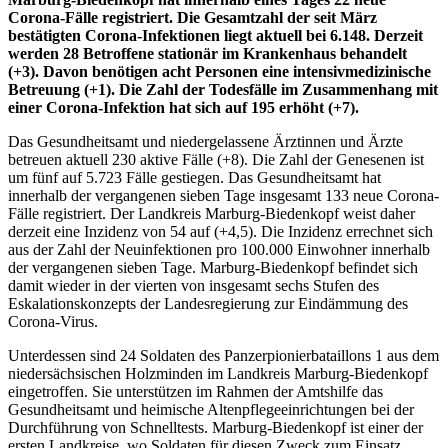
Corona-Fälle registriert. Die Gesamtzahl der seit März
bestätigten Corona-Infektionen liegt aktuell bei 6.148. Derzeit
werden 28 Betroffene stationär im Krankenhaus behandelt
(+3). Davon benötigen acht Personen eine intensivmedizinische
Betreuung (+1). Die Zahl der Todesfälle im Zusammenhang mit
einer Corona-Infektion hat sich auf 195 erhöht (+7).
Das Gesundheitsamt und niedergelassene Ärztinnen und Ärzte
betreuen aktuell 230 aktive Fälle (+8). Die Zahl der Genesenen ist
um fünf auf 5.723 Fälle gestiegen. Das Gesundheitsamt hat
innerhalb der vergangenen sieben Tage insgesamt 133 neue Corona-
Fälle registriert. Der Landkreis Marburg-Biedenkopf weist daher
derzeit eine Inzidenz von 54 auf (+4,5). Die Inzidenz errechnet sich
aus der Zahl der Neuinfektionen pro 100.000 Einwohner innerhalb
der vergangenen sieben Tage. Marburg-Biedenkopf befindet sich
damit wieder in der vierten von insgesamt sechs Stufen des
Eskalationskonzepts der Landesregierung zur Eindämmung des
Corona-Virus.
Unterdessen sind 24 Soldaten des Panzerpionierbataillons 1 aus dem
niedersächsischen Holzminden im Landkreis Marburg-Biedenkopf
eingetroffen. Sie unterstützen im Rahmen der Amtshilfe das
Gesundheitsamt und heimische Altenpflegeeinrichtungen bei der
Durchführung von Schnelltests. Marburg-Biedenkopf ist einer der
ersten Landkreise, wo Soldaten für diesen Zweck zum Einsatz