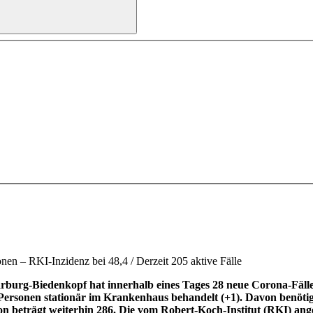
en – RKI-Inzidenz bei 48,4 / Derzeit 205 aktive Fälle
urg-Biedenkopf hat innerhalb eines Tages 28 neue Corona-Fälle r
f Personen stationär im Krankenhaus behandelt (+1). Davon benötig
n beträgt weiterhin 286. Die vom Robert-Koch-Institut (RKI) an