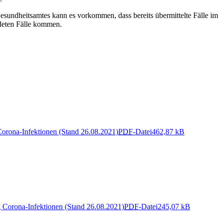
undheitsamtes kann es vorkommen, dass bereits übermittelte Fälle im 
deten Fälle kommen.
Corona-Infektionen (Stand 26.08.2021)
PDF
-Datei
462,87 kB
g Corona-Infektionen (Stand 26.08.2021)
PDF
-Datei
245,07 kB