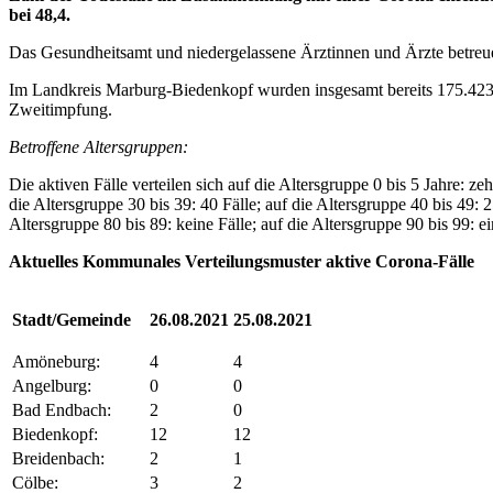
bei 48,4.
Das Gesundheitsamt und niedergelassene Ärztinnen und Ärzte betreuen 
Im Landkreis Marburg-Biedenkopf wurden insgesamt bereits 175.423 
Zweitimpfung.
Betroffene Altersgruppen:
Die aktiven Fälle verteilen sich auf die Altersgruppe 0 bis 5 Jahre: zeh
die Altersgruppe 30 bis 39: 40 Fälle; auf die Altersgruppe 40 bis 49: 25
Altersgruppe 80 bis 89: keine Fälle; auf die Altersgruppe 90 bis 99: ei
Aktuelles Kommunales Verteilungsmuster aktive Corona-Fälle
Stadt/Gemeinde
26.08.2021
25.08.2021
Amöneburg:
4
4
Angelburg:
0
0
Bad Endbach:
2
0
Biedenkopf:
12
12
Breidenbach:
2
1
Cölbe:
3
2