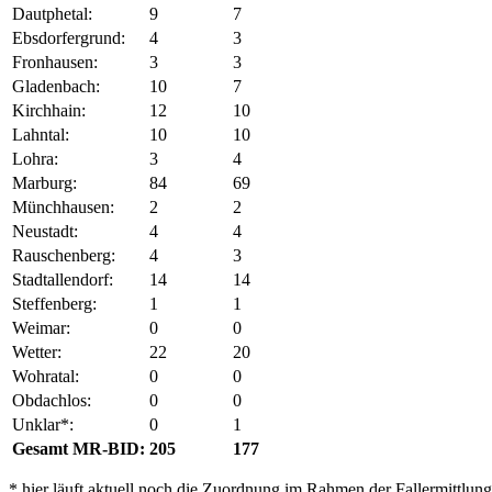
Dautphetal:
9
7
Ebsdorfergrund:
4
3
Fronhausen:
3
3
Gladenbach:
10
7
Kirchhain:
12
10
Lahntal:
10
10
Lohra:
3
4
Marburg:
84
69
Münchhausen:
2
2
Neustadt:
4
4
Rauschenberg:
4
3
Stadtallendorf:
14
14
Steffenberg:
1
1
Weimar:
0
0
Wetter:
22
20
Wohratal:
0
0
Obdachlos:
0
0
Unklar*:
0
1
Gesamt MR-BID:
205
177
* hier läuft aktuell noch die Zuordnung im Rahmen der Fallermittlung