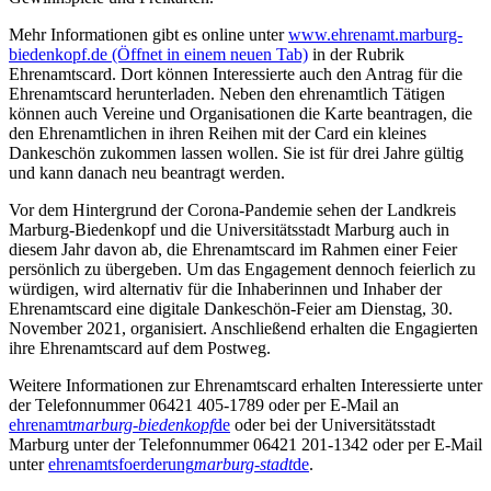
Mehr Informationen gibt es online unter
www.ehrenamt.marburg-
biedenkopf.de
(Öffnet in einem neuen Tab)
in der Rubrik
Ehrenamtscard. Dort können Interessierte auch den Antrag für die
Ehrenamtscard herunterladen. Neben den ehrenamtlich Tätigen
können auch Vereine und Organisationen die Karte beantragen, die
den Ehrenamtlichen in ihren Reihen mit der Card ein kleines
Dankeschön zukommen lassen wollen. Sie ist für drei Jahre gültig
und kann danach neu beantragt werden.
Vor dem Hintergrund der Corona-Pandemie sehen der Landkreis
Marburg-Biedenkopf und die Universitätsstadt Marburg auch in
diesem Jahr davon ab, die Ehrenamtscard im Rahmen einer Feier
persönlich zu übergeben. Um das Engagement dennoch feierlich zu
würdigen, wird alternativ für die Inhaberinnen und Inhaber der
Ehrenamtscard eine digitale Dankeschön-Feier am Dienstag, 30.
November 2021, organisiert. Anschließend erhalten die Engagierten
ihre Ehrenamtscard auf dem Postweg.
Weitere Informationen zur Ehrenamtscard erhalten Interessierte unter
der Telefonnummer 06421 405-1789 oder per E-Mail an
ehrenamt
marburg-biedenkopf
de
oder bei der Universitätsstadt
Marburg unter der Telefonnummer 06421 201-1342 oder per E-Mail
unter
ehrenamtsfoerderung
marburg-stadt
de
.