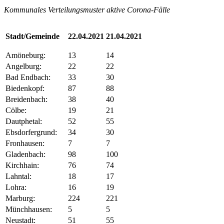
Kommunales Verteilungsmuster aktive Corona-Fälle
Stadt/Gemeinde
22.04.2021
21.04.2021
Amöneburg:
13
14
Angelburg:
22
22
Bad Endbach:
33
30
Biedenkopf:
87
88
Breidenbach:
38
40
Cölbe:
19
21
Dautphetal:
52
55
Ebsdorfergrund:
34
30
Fronhausen:
7
7
Gladenbach:
98
100
Kirchhain:
76
74
Lahntal:
18
17
Lohra:
16
19
Marburg:
224
221
Münchhausen:
5
5
Neustadt:
51
55