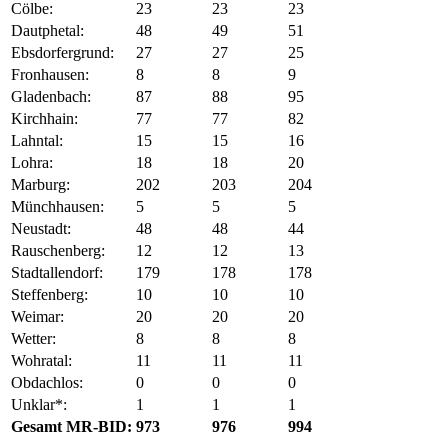
Cölbe:
23
23
23
Dautphetal:
48
49
51
Ebsdorfergrund:
27
27
25
Fronhausen:
8
8
9
Gladenbach:
87
88
95
Kirchhain:
77
77
82
Lahntal:
15
15
16
Lohra:
18
18
20
Marburg:
202
203
204
Münchhausen:
5
5
5
Neustadt:
48
48
44
Rauschenberg:
12
12
13
Stadtallendorf:
179
178
178
Steffenberg:
10
10
10
Weimar:
20
20
20
Wetter:
8
8
8
Wohratal:
11
11
11
Obdachlos:
0
0
0
Unklar*:
1
1
1
Gesamt MR-BID:
973
976
994