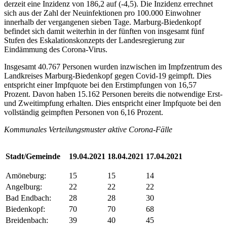
derzeit eine Inzidenz von 186,2 auf (-4,5). Die Inzidenz errechnet
sich aus der Zahl der Neuinfektionen pro 100.000 Einwohner
innerhalb der vergangenen sieben Tage. Marburg-Biedenkopf
befindet sich damit weiterhin in der fünften von insgesamt fünf
Stufen des Eskalationskonzepts der Landesregierung zur
Eindämmung des Corona-Virus.
Insgesamt 40.767 Personen wurden inzwischen im Impfzentrum des
Landkreises Marburg-Biedenkopf gegen Covid-19 geimpft. Dies
entspricht einer Impfquote bei den Erstimpfungen von 16,57
Prozent. Davon haben 15.162 Personen bereits die notwendige Erst-
und Zweitimpfung erhalten. Dies entspricht einer Impfquote bei den
vollständig geimpften Personen von 6,16 Prozent.
Kommunales Verteilungsmuster aktive Corona-Fälle
Stadt/Gemeinde
19.04.2021
18.04.2021
17.04.2021
Amöneburg:
15
15
14
Angelburg:
22
22
22
Bad Endbach:
28
28
30
Biedenkopf:
70
70
68
Breidenbach:
39
40
45