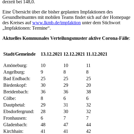
derzeit bei 148,0.
Eine Übersicht über die bisher geplanten Impfaktionen des
Gesundheitsamtes mit mobilen Teams findet sich auf der Homepage
des Kreises auf
www.lkmb.de/impfaktion
unter dem Stichwort
„Impfaktionen: Termine“.
Aktuelles Kommunales Verteilungsmuster aktive Corona-Fälle
:
Stadt/Gemeinde
13.12.2021
12.12.2021
11.12.2021
Amöneburg:
10
10
11
Angelburg:
9
8
8
Bad Endbach:
25
25
25
Biedenkopf:
30
29
20
Breidenbach:
36
36
38
Cölbe:
8
6
6
Dautphetal:
29
31
32
Ebsdorfergrund:
28
30
32
Fronhausen:
6
7
7
Gladenbach:
48
47
44
Kirchhain:
41
41
42