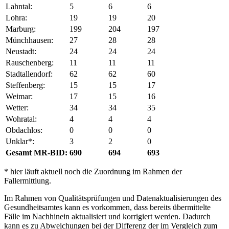
Lahntal:
5
6
6
Lohra:
19
19
20
Marburg:
199
204
197
Münchhausen:
27
28
28
Neustadt:
24
24
24
Rauschenberg:
11
11
11
Stadtallendorf:
62
62
60
Steffenberg:
15
15
17
Weimar:
17
15
16
Wetter:
34
34
35
Wohratal:
4
4
4
Obdachlos:
0
0
0
Unklar*:
3
2
0
Gesamt MR-BID:
690
694
693
* hier läuft aktuell noch die Zuordnung im Rahmen der
Fallermittlung.
Im Rahmen von Qualitätsprüfungen und Datenaktualisierungen des
Gesundheitsamtes kann es vorkommen, dass bereits übermittelte
Fälle im Nachhinein aktualisiert und korrigiert werden. Dadurch
kann es zu Abweichungen bei der Differenz der im Vergleich zum