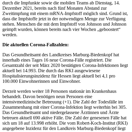
durch die Impfunkte sowie die mobilen Teams ab Dienstag, 14.
Dezember 2021, bereits nach fünf Monaten Abstand zur
Zweitimpfung mit einem mRNA-Impfstoff möglich sind. Grund ist,
dass die Impfstoffe jetzt in der notwendigen Menge zur Verfügung
stehen. Menschen die mit dem Impfstoff von Johnson und Johnson
geimpft wurden, können bereits nach vier Wochen „geboostert“
werden.
Die aktuellen Corona-Fallzahlen:
Das Gesundheitsamt des Landkreises Marburg-Biedenkopf hat
innerhalb eines Tages 16 neue Corona-Fälle registriert. Die
Gesamtzahl der seit März 2020 bestätigten Corona-Infektionen liegt
aktuell bei 14.993. Die durch das RKI ausgewiesene
Hospitalisierungsinzidenz für Hessen liegt aktuell bei 4,1 pro
100.000 Einwohnerinnen und Einwohner.
Derzeit werden weiter 18 Personen stationär im Krankenhaus
behandelt. Davon benötigen neun Personen eine
intensivmedizinische Betreuung (+1). Die Zahl der Todesfälle im
Zusammenhang mit einer Corona-Infektion liegt weiterhin bei 305.
Das Gesundheitsamt und niedergelassene Ärztinnen und Ärzte
betreuen aktuell 690 aktive Fälle. Die Zahl der genesenen Fälle hat
sich um 18 auf 13.998 erhöht. Die vom Robert-Koch-Institut (RKI)
angegebene Inzidenz für den Landkreis Marburg-Biedenkopf liegt