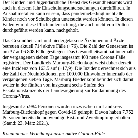
Der Kinder- und Jugendärztliche Dienst des Gesundheitsamts wird
auch in diesem Jahr Einschulungsuntersuchungen durchführen. In
Ausnahmefällen kann es sein, dass pandemiebedingt nicht alle
Kinder noch vor Schulbeginn untersucht werden können. In diesen
Fällen wird diese Pflichtuntersuchung, die auch nicht von Dritten
durchgeführt werden kann, nachgeholt.
Das Gesundheitsamt und niedergelassene Ärztinnen und Ärzte
betreuen aktuell 714 aktive Fälle (+76). Die Zahl der Genesenen ist
um 37 auf 6.808 Fälle gestiegen. Das Gesundheitsamt hat innerhalb
der vergangenen sieben Tage insgesamt 403 neue Corona-Fälle
registriert. Der Landkreis Marburg-Biedenkopf weist daher derzeit
eine Inzidenz von 163,5 auf (+17,9). Die Inzidenz errechnet sich aus
der Zahl der Neuinfektionen pro 100.000 Einwohner innerhalb der
vergangenen sieben Tage. Marburg-Biedenkopf befindet sich damit
weiter in der fünften von insgesamt sechs Stufen des
Eskalationskonzepts der Landesregierung zur Eindämmung des
Corona-Virus.
Insgesamt 25.984 Personen wurden inzwischen im Landkreis
Marburg-Biedenkopf gegen Covid-19 geimpft. Davon haben 7.752
Personen bereits die notwendige Erst- und Zweitimpfung erhalten
(Stand: 23. März 2021).
Kommunales Verteilungsmuster aktive Corona-Fälle