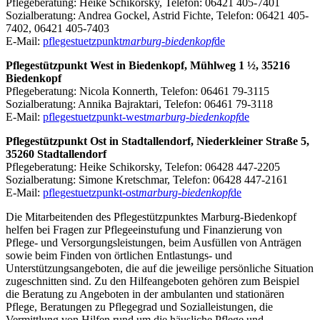
Pflegeberatung: Heike Schikorsky, Telefon: 06421 405-7401
Sozialberatung: Andrea Gockel, Astrid Fichte, Telefon: 06421 405-
7402, 06421 405-7403
E-Mail:
pflegestuetzpunkt
marburg-biedenkopf
de
Pflegestützpunkt West in Biedenkopf, Mühlweg 1 ½, 35216
Biedenkopf
Pflegeberatung: Nicola Konnerth, Telefon: 06461 79-3115
Sozialberatung: Annika Bajraktari, Telefon: 06461 79-3118
E-Mail:
pflegestuetzpunkt-west
marburg-biedenkopf
de
Pflegestützpunkt Ost in Stadtallendorf, Niederkleiner Straße 5,
35260 Stadtallendorf
Pflegeberatung: Heike Schikorsky, Telefon: 06428 447-2205
Sozialberatung: Simone Kretschmar, Telefon: 06428 447-2161
E-Mail:
pflegestuetzpunkt-ost
marburg-biedenkopf
de
Die Mitarbeitenden des Pflegestützpunktes Marburg-Biedenkopf
helfen bei Fragen zur Pflegeeinstufung und Finanzierung von
Pflege- und Versorgungsleistungen, beim Ausfüllen von Anträgen
sowie beim Finden von örtlichen Entlastungs- und
Unterstützungsangeboten, die auf die jeweilige persönliche Situation
zugeschnitten sind. Zu den Hilfeangeboten gehören zum Beispiel
die
Beratung zu Angeboten in der ambulanten und stationären
Pflege, Beratungen zu Pflegegrad und Sozialleistungen, die
Vermittlung von Hilfen rund um die häusliche Pflege und