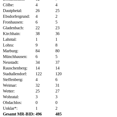
Cölbe:
4
4
Dautphetal:
26
25
Ebsdorfergrund:
4
2
Fronhausen:
6
5
Gladenbach:
22
23
Kirchhain:
38
36
Lahntal:
1
1
Lohra:
9
8
Marburg:
84
80
Münchhausen:
6
5
Neustadt:
34
37
Rauschenberg:
14
14
Stadtallendorf:
122
120
Steffenberg:
4
6
Weimar:
32
31
Wetter:
25
27
Wohratal:
3
3
Obdachlos:
0
0
Unklar*:
1
2
Gesamt MR-BID:
496
485