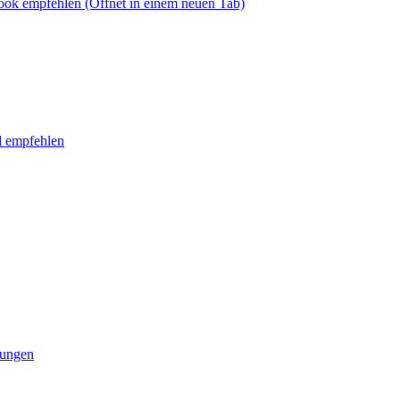
book empfehlen
(Öffnet in einem neuen Tab)
l empfehlen
tungen