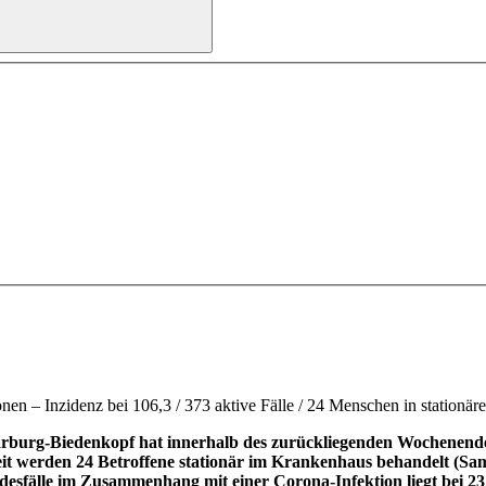
en – Inzidenz bei 106,3 / 373 aktive Fälle / 24 Menschen in stationä
burg-Biedenkopf hat innerhalb des zurückliegenden Wochenendes 
rzeit werden 24 Betroffene stationär im Krankenhaus behandelt (Sa
desfälle im Zusammenhang mit einer Corona-Infektion liegt bei 23