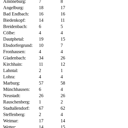
Amöneburg:
7
8
Angelburg:
18
17
Bad Endbach:
16
16
Biedenkopf:
14
11
Breidenbach:
6
5
Cölbe:
4
4
Dautphetal:
19
15
Ebsdorfergrund:
10
7
Fronhausen:
4
4
Gladenbach:
34
26
Kirchhain:
11
12
Lahntal:
2
1
Lohra:
4
4
Marburg:
57
58
Münchhausen:
6
4
Neustadt:
26
26
Rauschenberg:
1
2
Stadtallendorf:
67
62
Steffenberg:
2
4
Weimar:
17
14
Wetter:
14
15