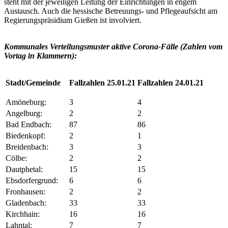
steht mit der jeweiligen Leitung der Einrichtungen in engem
Austausch. Auch die hessische Betreuungs- und Pflegeaufsicht am
Regierungspräsidium Gießen ist involviert.
Kommunales Verteilungsmuster aktive Corona-Fälle (Zahlen vom
Vortag in Klammern):
Stadt/Gemeinde
Fallzahlen 25.01.21
Fallzahlen 24.01.21
Amöneburg:
3
4
Angelburg:
2
2
Bad Endbach:
87
86
Biedenkopf:
2
1
Breidenbach:
3
3
Cölbe:
2
2
Dautphetal:
15
15
Ebsdorfergrund:
6
6
Fronhausen:
2
2
Gladenbach:
33
33
Kirchhain:
16
16
Lahntal:
7
7