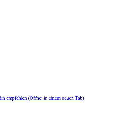
din empfehlen
(Öffnet in einem neuen Tab)