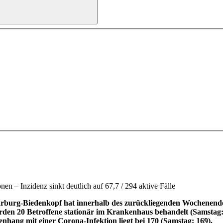
n – Inzidenz sinkt deutlich auf 67,7 / 294 aktive Fälle
urg-Biedenkopf hat innerhalb des zurückliegenden Wochenendes 3
 werden 20 Betroffene stationär im Krankenhaus behandelt (Samstag
nhang mit einer Corona-Infektion liegt bei 170 (Samstag: 169).