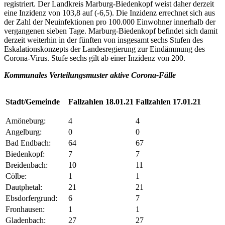
registriert. Der Landkreis Marburg-Biedenkopf weist daher derzeit
eine Inzidenz von 103,8 auf (-6,5). Die Inzidenz errechnet sich aus
der Zahl der Neuinfektionen pro 100.000 Einwohner innerhalb der
vergangenen sieben Tage. Marburg-Biedenkopf befindet sich damit
derzeit weiterhin in der fünften von insgesamt sechs Stufen des
Eskalationskonzepts der Landesregierung zur Eindämmung des
Corona-Virus. Stufe sechs gilt ab einer Inzidenz von 200.
Kommunales Verteilungsmuster aktive Corona-Fälle
Stadt/Gemeinde
Fallzahlen 18.01.21
Fallzahlen 17.01.21
Amöneburg:
4
4
Angelburg:
0
0
Bad Endbach:
64
67
Biedenkopf:
7
7
Breidenbach:
10
11
Cölbe:
1
1
Dautphetal:
21
21
Ebsdorfergrund:
6
7
Fronhausen:
1
1
Gladenbach:
27
27