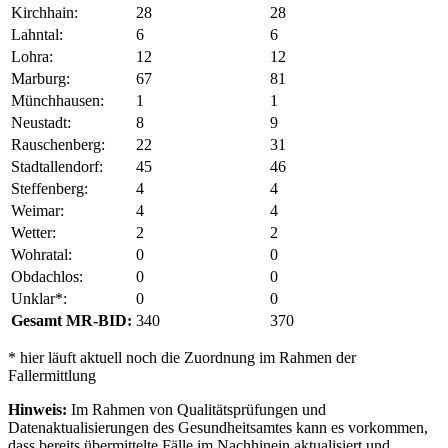
Kirchhain:
28
28
Lahntal:
6
6
Lohra:
12
12
Marburg:
67
81
Münchhausen:
1
1
Neustadt:
8
9
Rauschenberg:
22
31
Stadtallendorf:
45
46
Steffenberg:
4
4
Weimar:
4
4
Wetter:
2
2
Wohratal:
0
0
Obdachlos:
0
0
Unklar*:
0
0
Gesamt MR-BID:
340
370
* hier läuft aktuell noch die Zuordnung im Rahmen der
Fallermittlung
Hinweis:
Im Rahmen von Qualitätsprüfungen und
Datenaktualisierungen des Gesundheitsamtes kann es vorkommen,
dass bereits übermittelte Fälle im Nachhinein aktualisiert und