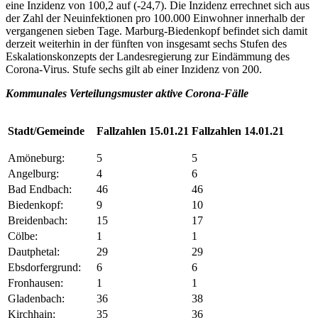
eine Inzidenz von 100,2 auf (-24,7). Die Inzidenz errechnet sich aus
der Zahl der Neuinfektionen pro 100.000 Einwohner innerhalb der
vergangenen sieben Tage. Marburg-Biedenkopf befindet sich damit
derzeit weiterhin in der fünften von insgesamt sechs Stufen des
Eskalationskonzepts der Landesregierung zur Eindämmung des
Corona-Virus. Stufe sechs gilt ab einer Inzidenz von 200.
Kommunales Verteilungsmuster aktive Corona-Fälle
Stadt/Gemeinde
Fallzahlen 15.01.21
Fallzahlen 14.01.21
Amöneburg:
5
5
Angelburg:
4
6
Bad Endbach:
46
46
Biedenkopf:
9
10
Breidenbach:
15
17
Cölbe:
1
1
Dautphetal:
29
29
Ebsdorfergrund:
6
6
Fronhausen:
1
1
Gladenbach:
36
38
Kirchhain:
35
36