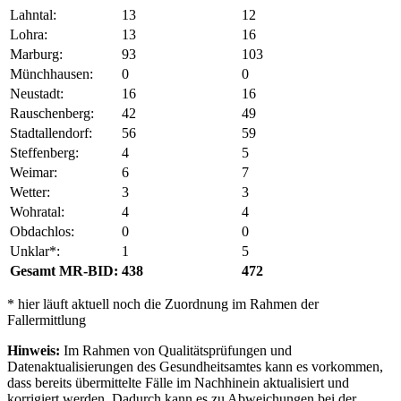
Lahntal:
13
12
Lohra:
13
16
Marburg:
93
103
Münchhausen:
0
0
Neustadt:
16
16
Rauschenberg:
42
49
Stadtallendorf:
56
59
Steffenberg:
4
5
Weimar:
6
7
Wetter:
3
3
Wohratal:
4
4
Obdachlos:
0
0
Unklar*:
1
5
Gesamt MR-BID:
438
472
* hier läuft aktuell noch die Zuordnung im Rahmen der
Fallermittlung
Hinweis:
Im Rahmen von Qualitätsprüfungen und
Datenaktualisierungen des Gesundheitsamtes kann es vorkommen,
dass bereits übermittelte Fälle im Nachhinein aktualisiert und
korrigiert werden. Dadurch kann es zu Abweichungen bei der