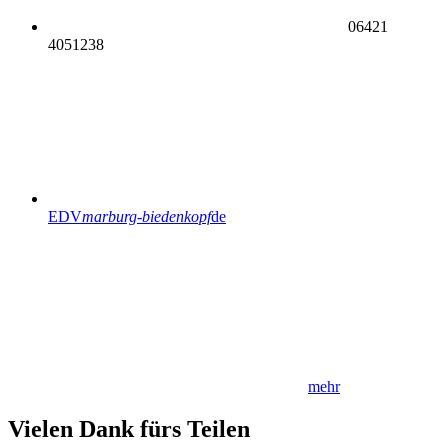
06421
4051238
EDV
marburg-biedenkopf
de
mehr
Vielen Dank fürs Teilen