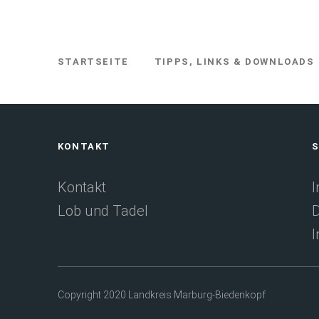
STARTSEITE
TIPPS, LINKS & DOWNLOADS
SIE
BEFINDEN
SICH
HIER:
Fußbereich
KONTAKT
S
Kontakt
Lob und Tadel
D
I
Copyright 2020 Landkreis Marburg-Biedenkopf