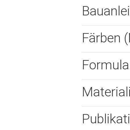
Bauanle
Färben (
Formula
Material
Publikat