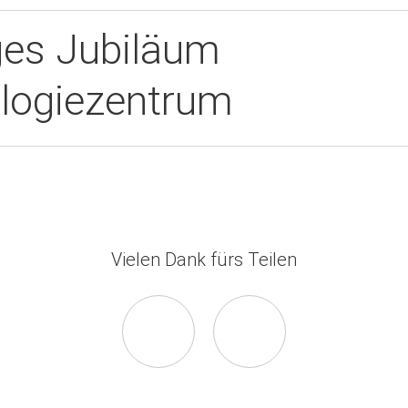
ges Jubiläum
ologiezentrum
Vielen Dank fürs Teilen
Seite
Seite
auf
via