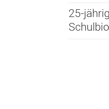
25-jähri
Schulbi