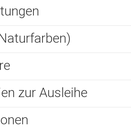
itungen
Naturfarben)
re
ien zur Ausleihe
ionen