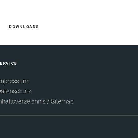
Facebook
E-
DOWNLOADS
empfehlen
Mail
ERVICE
(Öffnet
empfehlen
Impressum
atenschutz
in
nhaltsverzeichnis / Sitemap
einem