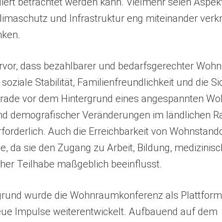
oliert betrachtet werden kann. Vielmehr seien Aspekt
limaschutz und Infrastruktur eng miteinander verk
nken.
ervor, dass bezahlbarer und bedarfsgerechter Wohn
soziale Stabilität, Familienfreundlichkeit und die S
Gerade vor dem Hintergrund eines angespannten W
nd demografischer Veränderungen im ländlichen 
orderlich. Auch die Erreichbarkeit von Wohnstando
e, da sie den Zugang zu Arbeit, Bildung, medizinis
cher Teilhabe maßgeblich beeinflusst.
grund wurde die Wohnraumkonferenz als Plattform
ue Impulse weiterentwickelt. Aufbauend auf dem