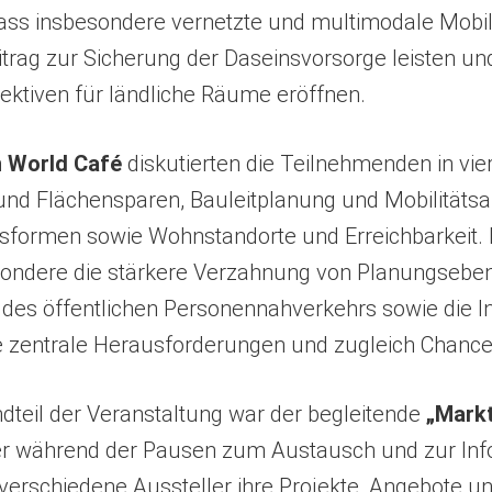
dass insbesondere vernetzte und multimodale Mobi
itrag zur Sicherung der Daseinsvorsorge leisten un
ektiven für ländliche Räume eröffnen.
n
World Café
diskutierten die Teilnehmenden in vi
und Flächensparen, Bauleitplanung und Mobilitäts
tsformen sowie Wohnstandorte und Erreichbarkeit.
esondere die stärkere Verzahnung von Planungseben
des öffentlichen Personennahverkehrs sowie die I
e zentrale Herausforderungen und zugleich Chancen
ndteil der Veranstaltung war der begleitende
„Markt
er während der Pausen zum Austausch und zur Info
 verschiedene Aussteller ihre Projekte, Angebote u