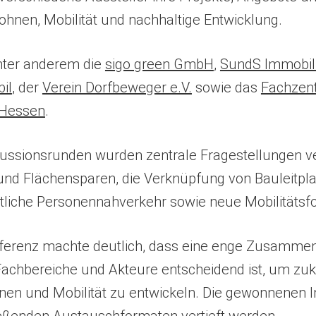
nen, Mobilität und nachhaltige Entwicklung.
nter anderem die
sigo green GmbH
,
SundS Immobil
il
, der
Verein Dorfbeweger e.V.
sowie das
Fachzen
 Hessen
.
skussionsrunden wurden zentrale Fragestellungen ver
und Flächensparen, die Verknüpfung von Bauleitpl
entliche Personennahverkehr sowie neue Mobilitäts
erenz machte deutlich, dass eine enge Zusammen
Fachbereiche und Akteure entscheidend ist, um zu
en und Mobilität zu entwickeln. Die gewonnenen I
ießenden Austauschformaten vertieft werden.