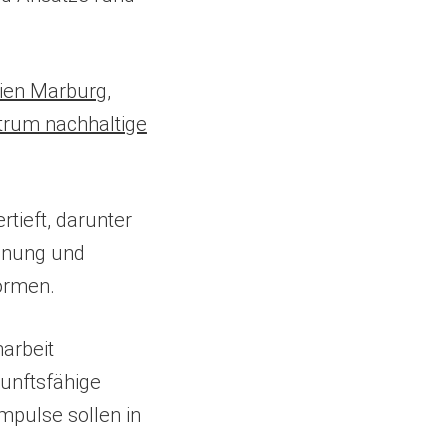
ien Marburg
,
trum nachhaltige
tieft, darunter
anung und
formen.
arbeit
kunftsfähige
mpulse sollen in