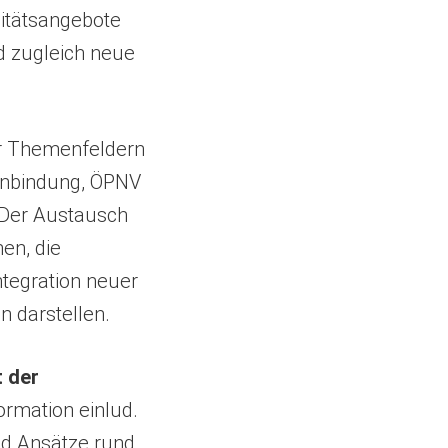
litätsangebote
d zugleich neue
er Themenfeldern
anbindung, ÖPNV
 Der Austausch
en, die
ntegration neuer
 darstellen.
 der
rmation einlud.
nd Ansätze rund