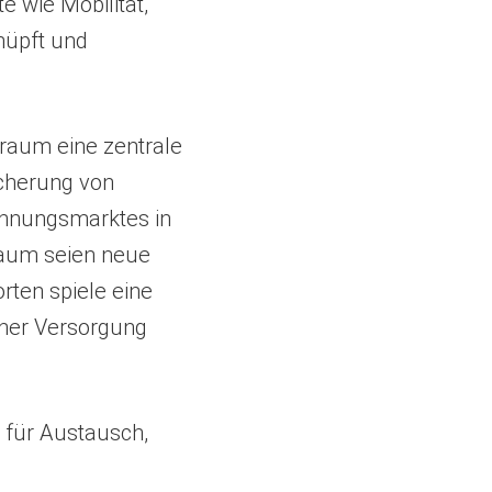
e wie Mobilität,
nüpft und
raum eine zentrale
icherung von
ohnungsmarktes in
Raum seien neue
rten spiele eine
cher Versorgung
 für Austausch,