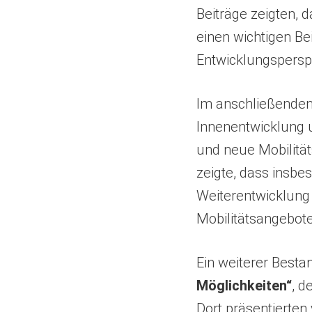
neuen
Beiträge zeigten, 
Tab)
einen wichtigen Be
Entwicklungspersp
Im anschließende
Innenentwicklung 
und neue Mobilitä
zeigte, dass insb
Weiterentwicklung 
Mobilitätsangebot
Ein weiterer Besta
Möglichkeiten“
, d
Dort präsentierten