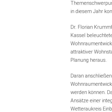
Themenschwerpunk
in diesem Jahr kon
Dr. Florian Krummh
Kassel beleuchtete
Wohnraumentwicklun
attraktiver Wohnst
Planung heraus.
Daran anschließe
Wohnraumentwicklu
(Öffnet
werden können. D
in
Ansätze einer inte
einem
Wetteraukreis Einb