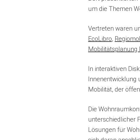
um die Themen Woh
(Öffnet
(Öffnet
Vertreten waren u
in
in
(Öffnet
(Öffnet
(Öffnet
EcoLibro
,
Regiomob
einem
einem
in
in
in
(Öffnet
Mobilitätsplanung
neuen
neuen
einem
einem
einem
in
In interaktiven Di
Tab)
Tab)
neuen
neuen
neuen
einem
Innenentwicklung 
Tab)
Tab)
Tab)
neuen
Mobilität, der öff
Tab)
Die Wohnraumkonf
unterschiedlicher 
Lösungen für Wohn
sich daran anschl