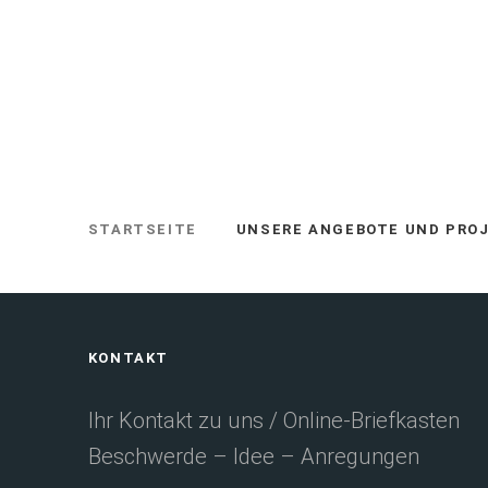
STARTSEITE
UNSERE ANGEBOTE UND PRO
SIE
BEFINDEN
SICH
HIER:
Fußbereich
KONTAKT
Ihr Kontakt zu uns / Online-Briefkasten
Beschwerde – Idee – Anregungen