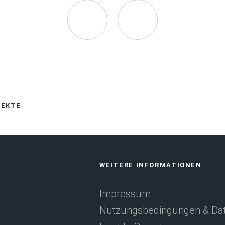
Seite
Seite
auf
via
Facebook
E-
JEKTE
empfehlen
Mail
WEITERE INFORMATIONEN
(Öffnet
empfehlen
Impressum
Nutzungsbedingungen & Dat
in