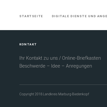
STARTSEITE
DIGITALE DIENSTE UND ANG
SIE
BEFINDEN
SICH
HIER:
Fußbereich
KONTAKT
Ihr Kontakt zu uns / Online-Briefkasten
Beschwerde – Idee – Anregungen
Copyright 2018 Landkreis Marburg-Biedenkopf