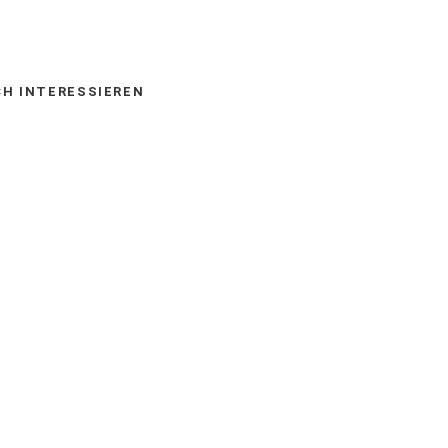
auf
via
Facebook
E-
CH INTERESSIEREN
empfehlen
Mail
(Öffnet
empfehlen
in
einem