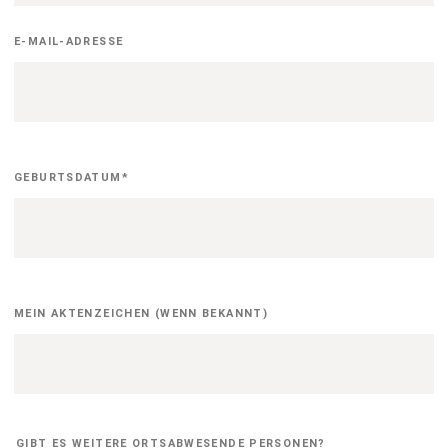
E-MAIL-ADRESSE
Geburtsdatum
GEBURTSDATUM
*
Aktenzeichen
MEIN AKTENZEICHEN (WENN BEKANNT)
GIBT ES WEITERE ORTSABWESENDE PERSONEN?