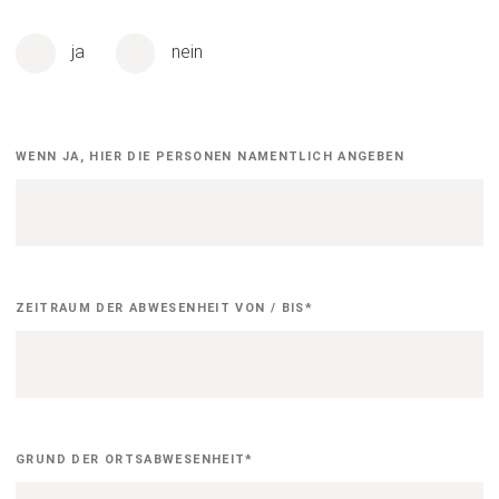
Weitere
Personen
ja
nein
Welche
WENN JA, HIER DIE PERSONEN NAMENTLICH ANGEBEN
Personen
noch
OA
sind
Zeitraum
ZEITRAUM DER ABWESENHEIT VON / BIS
*
bei
Angabe
ja
Grund
GRUND DER ORTSABWESENHEIT
*