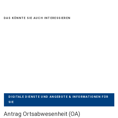
dieses
Feld
DAS KÖNNTE SIE AUCH INTERESSIEREN
leer.
DIGITALE DIENSTE UND ANGEBOTE & INFORMATIONEN FÜR
SIE
Antrag Ortsabwesenheit (OA)