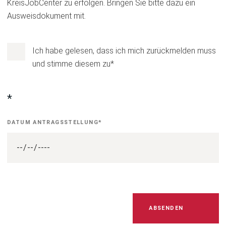
KreisJobCenter zu erfolgen. Bringen Sie bitte dazu ein
Ausweisdokument mit.
Rückmeldungsverfahren
Ich habe gelesen, dass ich mich zurückmelden muss
und stimme diesem zu
*
OA
Datum
*
der
DATUM ANTRAGSSTELLUNG
*
Antragsstellung
Bitte
ABSENDEN
lassen
Sie