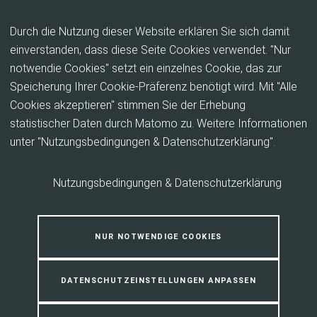
Inhalt anspringen
Durch die Nutzung dieser Website erklären Sie sich damit
einverstanden, dass diese Seite Cookies verwendet. "Nur
notwendie Cookies" setzt ein einzelnes Cookie, das zur
Antrag Ortsabwesenheit (OA)
Speicherung Ihrer Cookie-Präferenz benötigt wird. Mit "Alle
Cookies akzeptieren" stimmen Sie der Erhebung
Stellen Sie hier einen Antrag auf
statistischer Daten durch Matomo zu. Weitere Informationen
unter "Nutzungsbedingungen & Datenschutzerklärung".
Ortsabwesenheit (Urlaub)
Nutzungsbedingungen & Datenschutzerklärung
Daten
ANREDE
Antragssteller*in
Frau
Herr
Divers
NUR NOTWENDIGE COOKIES
Keine Angabe
DATENSCHUTZEINSTELLUNGEN ANPASSEN