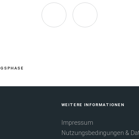
Seite
Seite
auf
via
Facebook
E-
NGSPHASE
empfehlen
Mail
WEITERE INFORMATIONEN
(Öffnet
empfehlen
Impressum
Nutzungsbedingungen & Dat