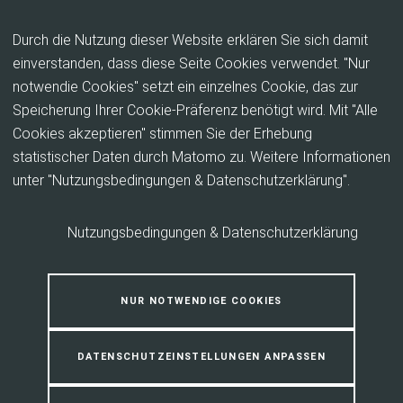
Inhalt anspringen
Durch die Nutzung dieser Website erklären Sie sich damit
einverstanden, dass diese Seite Cookies verwendet. "Nur
notwendie Cookies" setzt ein einzelnes Cookie, das zur
Stellen, Angebote und Projekte
Speicherung Ihrer Cookie-Präferenz benötigt wird. Mit "Alle
Cookies akzeptieren" stimmen Sie der Erhebung
Hier finden Sie aktuelle Stellenangebote. Oder
statistischer Daten durch Matomo zu. Weitere Informationen
nutzen Sie unseren kurzen Angebots-Check und
unter "Nutzungsbedingungen & Datenschutzerklärung".
finden Sie in wenigen Minuten ein Angebot, das zu
Ihnen und Ihrer Situation passt.
Nutzungsbedingungen & Datenschutzerklärung
NUR NOTWENDIGE COOKIES
DATENSCHUTZEINSTELLUNGEN ANPASSEN