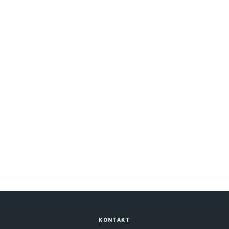
Unsere Angebote und Projekte
MEHR
Fußbereich
KONTAKT