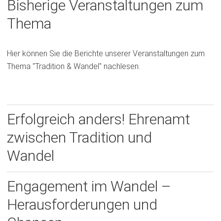
Bisherige Veranstaltungen zum
i
Thema
n
e
i
Hier können Sie die Berichte unserer Veranstaltungen zum
n
Thema "Tradition & Wandel" nachlesen.
e
m
n
e
Erfolgreich anders! Ehrenamt
u
zwischen Tradition und
e
n
Wandel
T
a
Engagement im Wandel –
b
)
Herausforderungen und