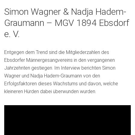
t
Simon Wagner & Nadja Hadem-
i
Graumann – MGV 1894 Ebsdorf
n
e
e. V.
i
n
Entgegen dem Trend sind die Mitgliederzahlen des
e
Ebsdorfer Männergesangvereins in den vergangenen
m
Jahrzehnten gestiegen. Im Interview berichten Simon
n
Wagner und Nadja Hadem-Graumann von den
e
Erfolgsfaktoren dieses Wachstums und davon, welche
u
kleineren Hürden dabei überwunden wurden.
e
n
T
a
b
)