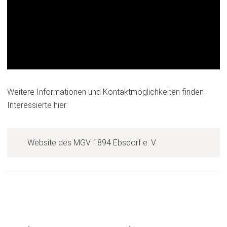
Weitere Informationen und Kontaktmöglichkeiten finden
Interessierte hier:
(
Website des MGV 1894 Ebsdorf e. V.
Ö
f
f
n
e
t