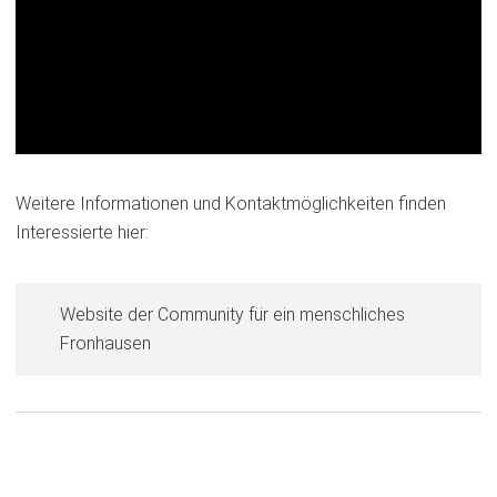
Weitere Informationen und Kontaktmöglichkeiten finden
Interessierte hier:
Website der Community für ein menschliches
(
Fronhausen
Ö
f
f
n
e