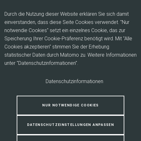
Inhalt anspringen
Durch die Nutzung dieser Website erklären Sie sich damit
einverstanden, dass diese Seite Cookies verwendet. "Nur
notwendie Cookies" setzt ein einzelnes Cookie, das zur
Ehrenamt zwischen Tradition &
Speicherung Ihrer Cookie-Präferenz benötigt wird. Mit "Alle
Wandel: Gute Beispiele & Tipps
Cookies akzeptieren" stimmen Sie der Erhebung
statistischer Daten durch Matomo zu. Weitere Informationen
unter "Datenschutzinformationen".
Traditionen prägen das Vereinsleben und schaffen
Identität sowie Zusammenhalt. Gleichzeitig sind
Veränderungen notwendig, um neue Entwicklungen
Datenschutzinformationen
zu ermöglichen und den Verein zukunftsfähig
aufzustellen. Entscheidend ist dabei, Bewährtes zu
NUR NOTWENDIGE COOKIES
erhalten und zugleich offen für neue Wege zu
bleiben.
DATENSCHUTZEINSTELLUNGEN ANPASSEN
Sang-Min Park – Community für