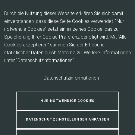
Inhalt anspringen
Durch die Nutzung dieser Website erklären Sie sich damit
einverstanden, dass diese Seite Cookies verwendet. "Nur
notwendie Cookies" setzt ein einzelnes Cookie, das zur
Servicestelle für Vereine &
Speicherung Ihrer Cookie-Präferenz benötigt wird. Mit "Alle
Engagierte
Cookies akzeptieren" stimmen Sie der Erhebung
statistischer Daten durch Matomo zu. Weitere Informationen
unter "Datenschutzinformationen".
Mit der Servicestelle für Vereine und ehrenamtlich
Engagierte bietet der Landkreis eine zentrale
Anlaufstelle, die zu Fragen rund um das Ehrenamt
Datenschutzinformationen
informiert.
NUR NOTWENDIGE COOKIES
Zu welchen Themen berät die
Servicestelle?
DATENSCHUTZEINSTELLUNGEN ANPASSEN