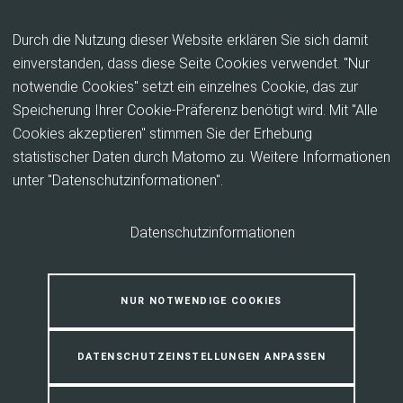
Inhalt anspringen
Durch die Nutzung dieser Website erklären Sie sich damit
einverstanden, dass diese Seite Cookies verwendet. "Nur
notwendie Cookies" setzt ein einzelnes Cookie, das zur
Fördermöglichkeiten
Speicherung Ihrer Cookie-Präferenz benötigt wird. Mit "Alle
Cookies akzeptieren" stimmen Sie der Erhebung
Manche Projekte oder Vorhaben lassen sich für Vereine und
statistischer Daten durch Matomo zu. Weitere Informationen
Initiativen nur mit zusätzlichen finanziellen Mitteln realisieren.
unter "Datenschutzinformationen".
Ob Sport, Jugend, Kultur, Umwelt oder viele weitere
Bereiche: Es lohnt sich, die Förderprogramme zu kennen und
Datenschutzinformationen
zu nutzen.
NUR NOTWENDIGE COOKIES
Förderungen des
DATENSCHUTZEINSTELLUNGEN ANPASSEN
Landkreises